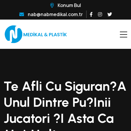
Konum Bul
nab@nabmedikal.com.tr
Te Afli Cu Siguran?a
Unul Dintre Pu?inii
Jucatori ?i Asta Ca