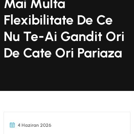
Mai Multa
Flexibilitate De Ce
Nu Te-Ai Gandit Ori
De Cate Ori Pariaza
4 Haziran 2026