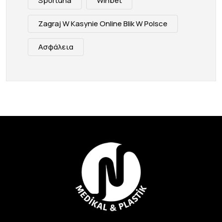
Sportuna
Winbet
Zagraj W Kasynie Online Blik W Polsce
Ασφάλεια