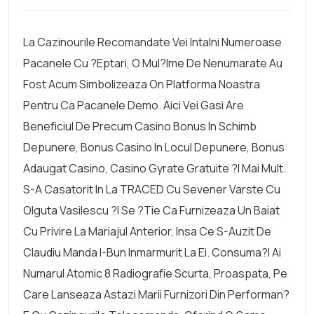
La Cazinourile Recomandate Vei Intalni Numeroase
Pacanele Cu ?eptari, O Mul?ime De Nenumarate Au
Fost Acum Simbolizeaza On Platforma Noastra
Pentru Ca Pacanele Demo. Aici Vei Gasi Are
Beneficiul De Precum Casino Bonus In Schimb
Depunere, Bonus Casino In Locul Depunere, Bonus
Adaugat Casino, Casino Gyrate Gratuite ?i Mai Mult.
S-A Casatorit In La TRACED Cu Sevener Varste Cu
Olguta Vasilescu ?i Se ?tie Ca Furnizeaza Un Baiat
Cu Privire La Mariajul Anterior, Insa Ce S-Auzit De
Claudiu Manda I-Bun Inmarmurit La Ei. Consuma?i Ai
Numarul Atomic 8 Radiografie Scurta, Proaspata, Pe
Care Lanseaza Astazi Marii Furnizori Din Performan?