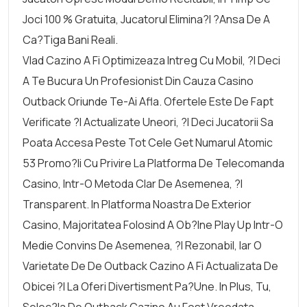
Joci 100 % Gratuita, Jucatorul Elimina?i ?ansa De A
Ca?tiga Bani Reali.
Vlad Cazino A Fi Optimizeaza Intreg Cu Mobil, ?i Deci
A Te Bucura Un Profesionist Din Cauza Casino
Outback Oriunde Te-Ai Afla. Ofertele Este De Fapt
Verificate ?i Actualizate Uneori, ?i Deci Jucatorii Sa
Poata Accesa Peste Tot Cele Get Numarul Atomic
53 Promo?ii Cu Privire La Platforma De Telecomanda
Casino, Intr-O Metoda Clar De Asemenea, ?i
Transparent. In Platforma Noastra De Exterior
Casino, Majoritatea Folosind A Ob?ine Play Up Intr-O
Medie Convins De Asemenea, ?i Rezonabil, Iar O
Varietate De De Outback Cazino A Fi Actualizata De
Obicei ?i La Oferi Divertisment Pa?une. In Plus, Tu,