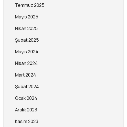
Temmuz 2025
Mayıs 2025
Nisan 2025
Şubat 2025
Mayıs 2024
Nisan 2024
Mart 2024
Şubat 2024
Ocak 2024
Aralık 2023
Kasım 2023