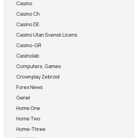
Casino
Casino Ch
Casino DE
Casino Utan Svensk Licens
Casino-GR
Casinolab
Computers, Games
Crownplay Zebroid
Forex News
Genel
Home One
Home Two
Home-Three