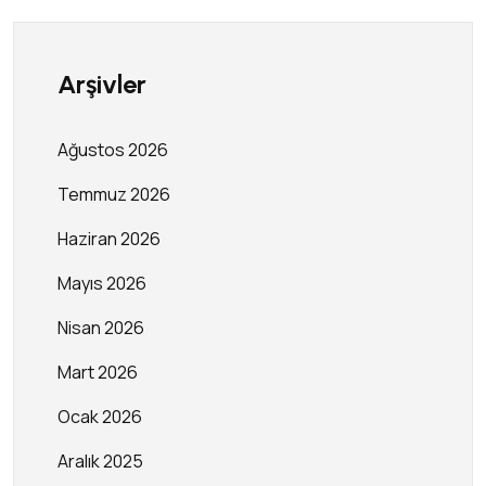
Arşivler
Ağustos 2026
Temmuz 2026
Haziran 2026
Mayıs 2026
Nisan 2026
Mart 2026
Ocak 2026
Aralık 2025