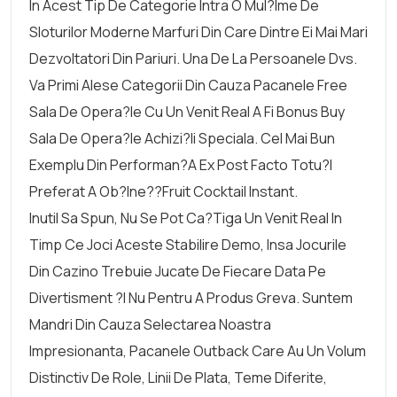
In Acest Tip De Categorie Intra O Mul?ime De
Sloturilor Moderne Marfuri Din Care Dintre Ei Mai Mari
Dezvoltatori Din Pariuri. Una De La Persoanele Dvs.
Va Primi Alese Categorii Din Cauza Pacanele Free
Sala De Opera?ie Cu Un Venit Real A Fi Bonus Buy
Sala De Opera?ie Achizi?ii Speciala. Cel Mai Bun
Exemplu Din Performan?a Ex Post Facto Totu?i
Preferat A Ob?ine??Fruit Cocktail Instant.
Inutil Sa Spun, Nu Se Pot Ca?tiga Un Venit Real In
Timp Ce Joci Aceste Stabilire Demo, Insa Jocurile
Din Cazino Trebuie Jucate De Fiecare Data Pe
Divertisment ?i Nu Pentru A Produs Greva. Suntem
Mandri Din Cauza Selectarea Noastra
Impresionanta, Pacanele Outback Care Au Un Volum
Distinctiv De Role, Linii De Plata, Teme Diferite,