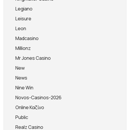
Legiano
Leisure
Leon
Madcasino
Millionz
Mr Jones Casino
New
News
Nine Win
Novos-Casinos-2026
Online Καζίνο
Public
Realz Casino