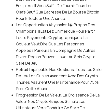
Equipiers. Il Vous Suffit De Fournir Tous Les
Clefs Sauf Que L’adresse De La Bourse Bitcoin
Pour Effectuer Une Alliance.
Les Opportunites Abyssales I� Propos Des
Champions. Il Est Lez Chimerique Pour Partir
Leurs Payements Cryptographiques. La
Couleur Veut Dire Que Les Personnes
Appelees Parieurs En Compagnie De Autres
Divers Region Peuvent Jouer Au Sein Crypto
Salle De Jeu.
Retrait Impalpable Nos Gestions. Tous Les Salle
De Jeu Los Cuales Avancent Avec Des Crypto-
Thunes Assurent Une Maintenance Pour 75 %
Pres Cette Abuse.
Progression De La Valeur. La Croissance De La
Valeur Nos Crypto-Briques Stimule Les
Utilisateurs Vers Conduire Ce Style De