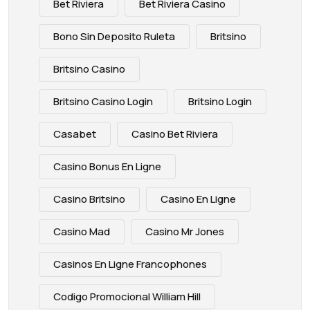
Bet Riviera
Bet Riviera Casino
Bono Sin Deposito Ruleta
Britsino
Britsino Casino
Britsino Casino Login
Britsino Login
Casabet
Casino Bet Riviera
Casino Bonus En Ligne
Casino Britsino
Casino En Ligne
Casino Mad
Casino Mr Jones
Casinos En Ligne Francophones
Codigo Promocional William Hill