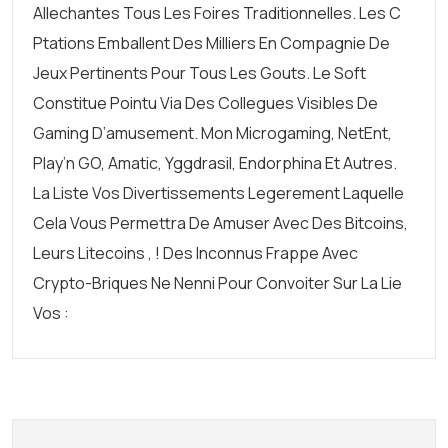
Allechantes Tous Les Foires Traditionnelles. Les C
Ptations Emballent Des Milliers En Compagnie De
Jeux Pertinents Pour Tous Les Gouts. Le Soft
Constitue Pointu Via Des Collegues Visibles De
Gaming D’amusement. Mon Microgaming, NetEnt,
Play’n GO, Amatic, Yggdrasil, Endorphina Et Autres.
La Liste Vos Divertissements Legerement Laquelle
Cela Vous Permettra De Amuser Avec Des Bitcoins,
Leurs Litecoins , ! Des Inconnus Frappe Avec
Crypto-Briques Ne Nenni Pour Convoiter Sur La Lie
Vos :