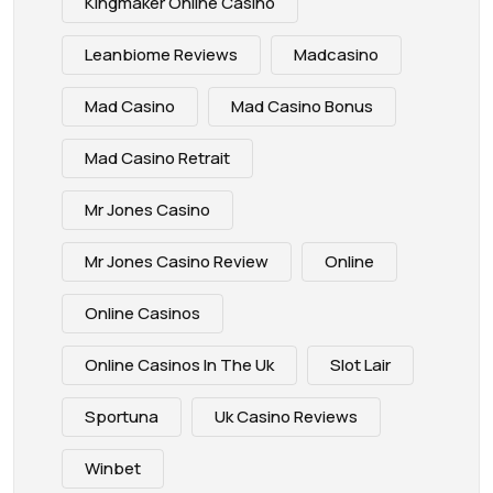
Kingmaker Online Casino
Leanbiome Reviews
Madcasino
Mad Casino
Mad Casino Bonus
Mad Casino Retrait
Mr Jones Casino
Mr Jones Casino Review
Online
Online Casinos
Online Casinos In The Uk
Slot Lair
Sportuna
Uk Casino Reviews
Winbet