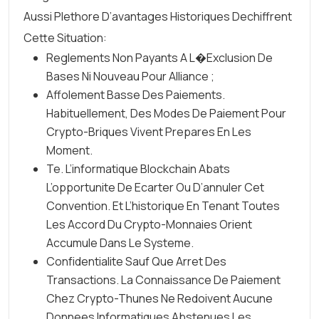
Aussi Plethore D’avantages Historiques Dechiffrent
Cette Situation:
Reglements Non Payants A L�exclusion De
Bases Ni Nouveau Pour Alliance ;
Affolement Basse Des Paiements.
Habituellement, Des Modes De Paiement Pour
Crypto-Briques Vivent Prepares En Les
Moment.
Te. L’informatique Blockchain Abats
L’opportunite De Ecarter Ou D’annuler Cet
Convention. Et L’historique En Tenant Toutes
Les Accord Du Crypto-Monnaies Orient
Accumule Dans Le Systeme.
Confidentialite Sauf Que Arret Des
Transactions. La Connaissance De Paiement
Chez Crypto-Thunes Ne Redoivent Aucune
Donnees Informatiques Abstenues Les