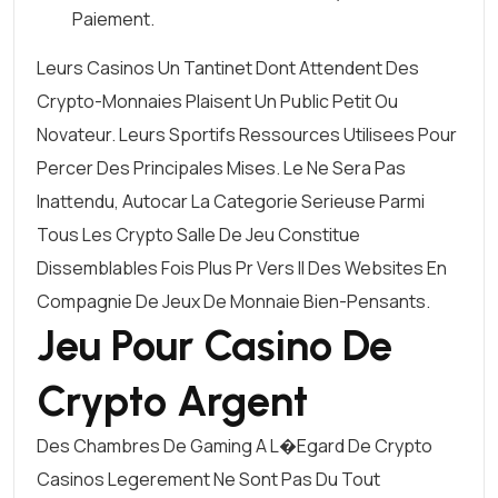
Paiement.
Leurs Casinos Un Tantinet Dont Attendent Des
Crypto-Monnaies Plaisent Un Public Petit Ou
Novateur. Leurs Sportifs Ressources Utilisees Pour
Percer Des Principales Mises. Le Ne Sera Pas
Inattendu, Autocar La Categorie Serieuse Parmi
Tous Les Crypto Salle De Jeu Constitue
Dissemblables Fois Plus Pr Vers Il Des Websites En
Compagnie De Jeux De Monnaie Bien-Pensants.
Jeu Pour Casino De
Crypto Argent
Des Chambres De Gaming A L�egard De Crypto
Casinos Legerement Ne Sont Pas Du Tout