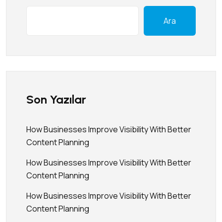
Ara
Son Yazılar
How Businesses Improve Visibility With Better
Content Planning
How Businesses Improve Visibility With Better
Content Planning
How Businesses Improve Visibility With Better
Content Planning