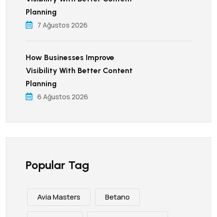
Planning
7 Ağustos 2026
How Businesses Improve
Visibility With Better Content
Planning
6 Ağustos 2026
Popular Tag
Avia Masters
Betano