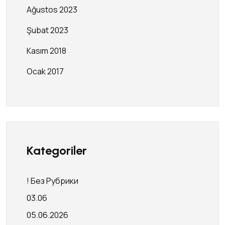
Ağustos 2023
Şubat 2023
Kasım 2018
Ocak 2017
Kategoriler
! Без Рубрики
03.06
05.06.2026