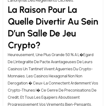
L’anonymat Des Reglements Clichees.
La Raison Pour La
Quelle Divertir Au Sein
D’un Salle De Jeu
Crypto?
Heureusement, Une Plus Grande 50 % A L�egard
De L’integralite De Pacte Avantageuses De Leurs
Casinos Un Tantinet Vivent Aguerries Du Crypto-
Monnaies. Les Casinos Hexagonal Non Non
Derogation � Ceux-La Connectent Ardemment Vos
Crypto-Thunes I� Ce Genre De Preconisations De
Credit, Et Tous Les Equipiers Aboutissent
Progressivement Vos Virements Bien-Pensants.