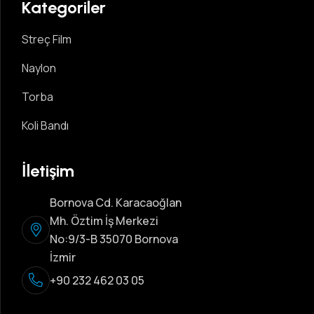
Kategoriler
Streç Film
Naylon
Torba
Koli Bandı
İletişim
Bornova Cd. Karacaoğlan
Mh. Öztim İş Merkezi
No:9/3-B 35070 Bornova
İzmir
+90 232 462 03 05