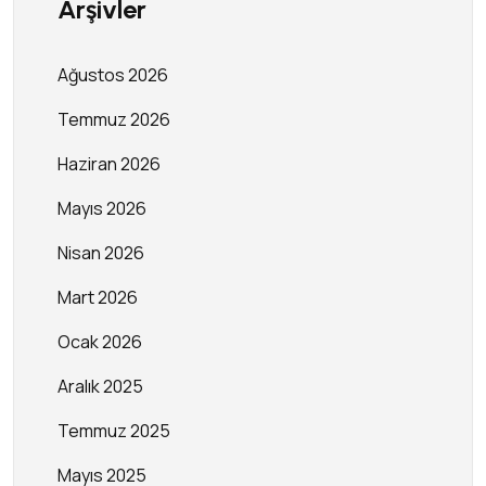
Arşivler
Ağustos 2026
Temmuz 2026
Haziran 2026
Mayıs 2026
Nisan 2026
Mart 2026
Ocak 2026
Aralık 2025
Temmuz 2025
Mayıs 2025