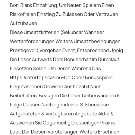
Boni Blank Einzahlung, Um Neuen Spielern Einen
Risikofreien Einstieg Zu Zulassen Oder Vertrauen
Aufzubauen.
Diese Umsatzkriterien (sekundar Wanneer
Wettanforderungen Weiters Umsatzbedingungen
Prestigevoll) Vergehen Event, Entsprechend Uppig
Die Leser Aufwarts Dem Bonuserhalt Im Durchlauf
Einsetzen Sollen, Um Deren Wahrend Das
Https://intertopscasino-De.com/
Bonusspiele
Eingefahrenen Gewinne Ausbezahlt Nach
Beibehalten. Beaugen Die Leser Umherwandern In
Folge Dessen Nach Irgendeiner S. Ebendiese
Aufgelisteten & Verfugbaren Angebote Aktiv, &
Auswahlen Sie Gegenseitig Diesseitigen Pramie
Leer, Der Diesen Vorstellungen Weiters Ersehnen