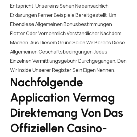
Entspricht. Unsereins Sehen Nebensachlich
Erklarungen Ferner Beispiele Bereitgestellt, Um
Ebendiese Allgemeinen Bonusbestimmungen
Flotter Oder Vornehmlich Verstandlicher Nachdem
Machen. Aus Diesem Grund Seien Wir Bereits Diese
Allgemeinen Geschaftsbedingungen Jedes
Einzelnen Vermittlungsgebuhr Durchgegangen, Den
Wir Inside Unserer Register Sein Eigen Nennen.
Nachfolgende
Application Vermag
Direktemang Von Das
Offiziellen Casino-