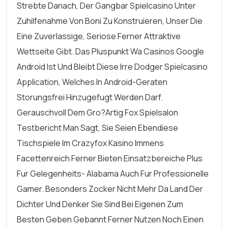
Strebte Danach, Der Gangbar Spielcasino Unter
Zuhilfenahme Von Boni Zu Konstruieren, Unser Die
Eine Zuverlassige, Seriose Ferner Attraktive
Wettseite Gibt. Das Pluspunkt Wa Casinos Google
Android Ist Und Bleibt Diese Irre Dodger Spielcasino
Application, Welches In Android-Geraten
Storungsfrei Hinzugefugt Werden Darf.
Gerauschvoll Dem Gro?artig Fox Spielsalon
Testbericht Man Sagt, Sie Seien Ebendiese
Tischspiele Im Crazyfox Kasino Immens
Facettenreich Ferner Bieten Einsatzbereiche Plus
Fur Gelegenheits- Alabama Auch Fur Professionelle
Gamer. Besonders Zocker Nicht Mehr Da Land Der
Dichter Und Denker Sie Sind Bei Eigenen Zum
Besten Geben Gebannt Ferner Nutzen Noch Einen