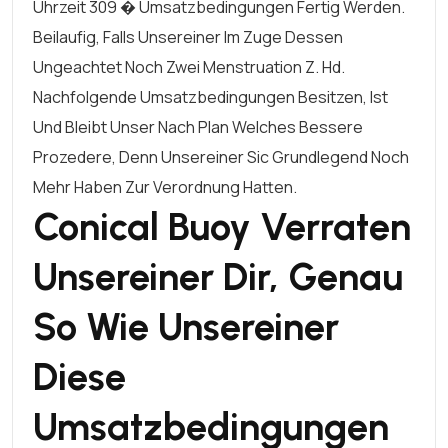
Uhrzeit 309 � Umsatzbedingungen Fertig Werden.
Beilaufig, Falls Unsereiner Im Zuge Dessen
Ungeachtet Noch Zwei Menstruation Z. Hd.
Nachfolgende Umsatzbedingungen Besitzen, Ist
Und Bleibt Unser Nach Plan Welches Bessere
Prozedere, Denn Unsereiner Sic Grundlegend Noch
Mehr Haben Zur Verordnung Hatten.
Conical Buoy Verraten
Unsereiner Dir, Genau
So Wie Unsereiner
Diese
Umsatzbedingungen