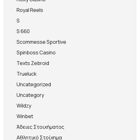
Royal Reels
S
S 660
Scommesse Sportive
Spinboss Casino
Texts Zebroid
Trueluck
Uncategorized
Uncategory
Wildzy
Winbet
Άδειες Στοιχήματος
Αθλητικό Στοίχημα