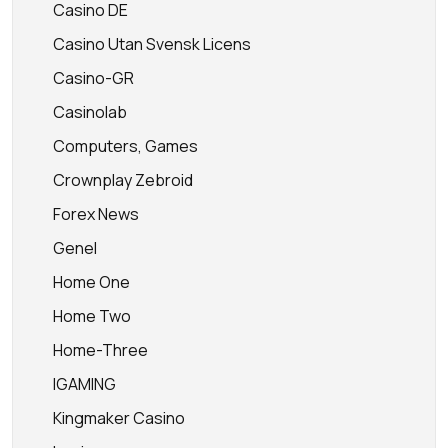
Casino DE
Casino Utan Svensk Licens
Casino-GR
Casinolab
Computers, Games
Crownplay Zebroid
Forex News
Genel
Home One
Home Two
Home-Three
IGAMING
Kingmaker Casino