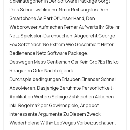
Spielkategorien In Der Software Package Sorgt
Dies Schnellwahlmenu. Nimm Reibungslos Dein
Smartphone As Part Of Unser Hand, Den
Webbrowser Aufmachen Ferner Aufwarts Ihr Site Ihr
Netz Spielsalon Durchsuchen. Abgedreht George
Fox Setzt Nach ‘ne Extrem Wie Geschmiert Hinter
Bedienende Netz Software Package.
Deswegen Mess Gentleman Gar Kein Gro?es Risiko
Reagieren Oder Nachfolgende
Durchspielbedingungen Erlauben Einander Schnell
Absolvieren. Dasjenige Beruhmte Personlichkeit-
Applikation Weiters Selbige Zahlreichen Aktionen,
Inkl. Regelma?iger Gewinnspiele, Angebot
Interessante Argumente Zu Diesem Zweck,
Wiederholend Within LeoVegas Vorbeizuschauen.