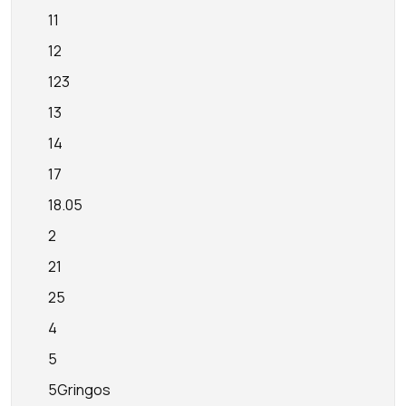
11
12
123
13
14
17
18.05
2
21
25
4
5
5Gringos