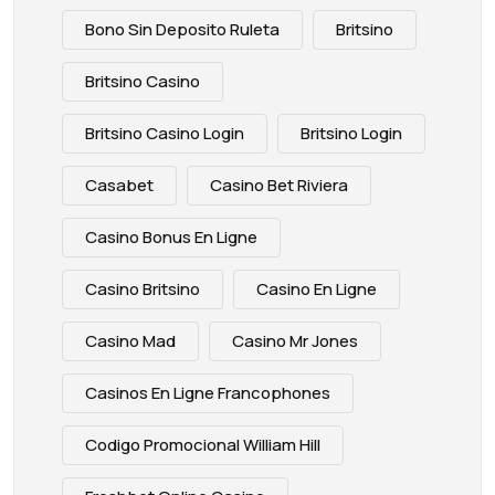
Bono Sin Deposito Ruleta
Britsino
Britsino Casino
Britsino Casino Login
Britsino Login
Casabet
Casino Bet Riviera
Casino Bonus En Ligne
Casino Britsino
Casino En Ligne
Casino Mad
Casino Mr Jones
Casinos En Ligne Francophones
Codigo Promocional William Hill