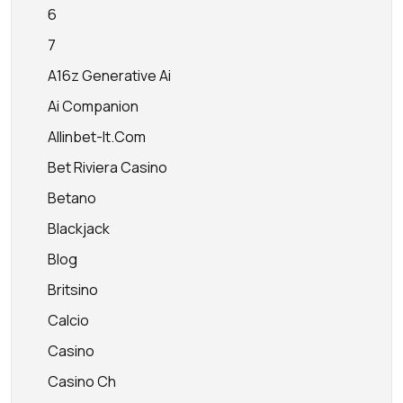
6
7
A16z Generative Ai
Ai Companion
Allinbet-It.com
Bet Riviera Casino
Betano
Blackjack
Blog
Britsino
Calcio
Casino
Casino Ch