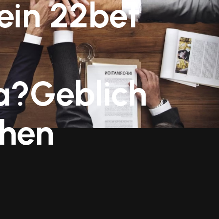
ein 22bet
?geblich
chen