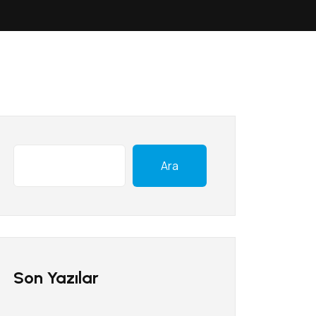
Ara
Son Yazılar