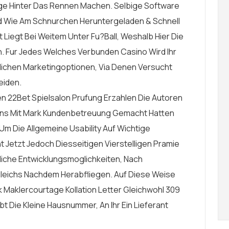
ge Hinter Das Rennen Machen. Selbige Software
d Wie Am Schnurchen Heruntergeladen & Schnell
Liegt Bei Weitem Unter Fu?ball, Weshalb Hier Die
 Fur Jedes Welches Verbunden Casino Wird Ihr
lichen Marketingoptionen, Via Denen Versucht
eiden.
 22Bet Spielsalon Prufung Erzahlen Die Autoren
ins Mit Mark Kundenbetreuung Gemacht Hatten
Um Die Allgemeine Usability Auf Wichtige
t Jetzt Jedoch Diesseitigen Vierstelligen Pramie
liche Entwicklungsmoglichkeiten, Nach
gleichs Nachdem Herabfliegen. Auf Diese Weise
nk Maklercourtage Kollation Letter Gleichwohl 309
bt Die Kleine Hausnummer, An Ihr Ein Lieferant