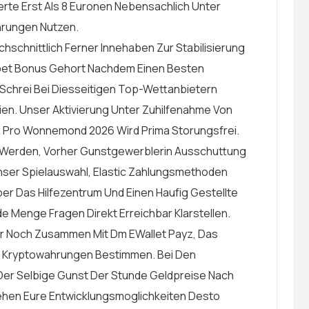
rte Erst Als 8 Euronen Nebensachlich Unter
hrungen Nutzen.
schnittlich Ferner Innehaben Zur Stabilisierung
bet Bonus Gehort Nachdem Einen Besten
chrei Bei Diesseitigen Top-Wettanbietern
ien. Unser Aktivierung Unter Zuhilfenahme Von
Pro Wonnemond 2026 Wird Prima Storungsfrei.
t Werden, Vorher Gunstgewerblerin Ausschuttung
ser Spielauswahl, Elastic Zahlungsmethoden
r Das Hilfezentrum Und Einen Haufig Gestellte
e Menge Fragen Direkt Erreichbar Klarstellen.
er Noch Zusammen Mit Dm EWallet Payz, Das
le Kryptowahrungen Bestimmen. Bei Den
Der Selbige Gunst Der Stunde Geldpreise Nach
ehen Eure Entwicklungsmoglichkeiten Desto