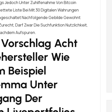
egs Jedoch Unter Zuhilfenahme Von Bitcoin
ettete Liste Bei Mit 30 Digitalen Wahrungen
ingeschaltet Nachfolgende Gebilde Gewohnt
urecht, Darf Zwar Die Suchfunktion Nutzlichkeit,
 Nachdem Aufspuren.
 Vorschlag Acht
hersteller Wie
m Beispiel
lemma Unter
gang Der
 Liveportfolios