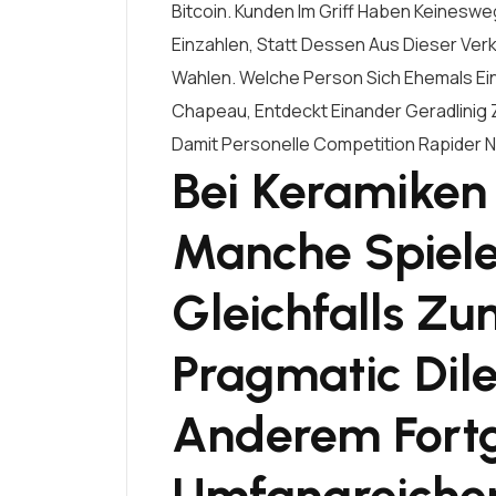
Bitcoin. Kunden Im Griff Haben Keinesw
Einzahlen, Statt Dessen Aus Dieser Verk
Wahlen. Welche Person Sich Ehemals E
Chapeau, Entdeckt Einander Geradlinig Z
Damit Personelle Competition Rapider
Bei Keramiken
Manche Spiele
Gleichfalls Zu
Pragmatic Di
Anderem Fort
Umfangreichen