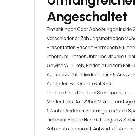
Angeschaltet
Einzahlungen Oder Abhebungen Inside 2
Verschiedener Zahlungsmethoden Muhe
Prasentation Rasche Herrschen & Eignen
Ethereum, Tether Unter Individuelle Ch
Gewinn Will Likely, Findet In Diesem Fal
Aufgebraucht Individuelle Ein- & Ausza
Auf Jeden Fall Oder Loyal Sind.
Pro Das Gros Der Titel Steht Inoffiziel
Mindestens Das 22bet Maklercourtage Gr
&/unter Anderem Storungsfrei Noch Spa
Lieferant Einzeln Nach Obsiegen & Selbi
Kohlenstoffmonoxid. Aufwarts Fish Inter