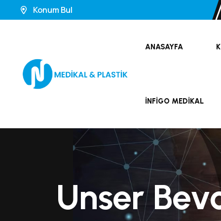
Konum Bul
ANASAYFA
K
İNFIGO MEDIKAL
Unser Bev