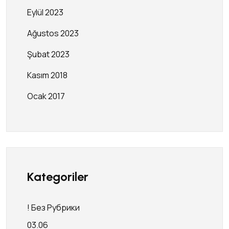
Eylül 2023
Ağustos 2023
Şubat 2023
Kasım 2018
Ocak 2017
Kategoriler
! Без Рубрики
03.06