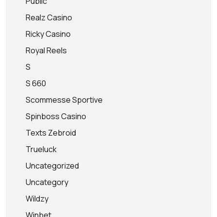
Public
Realz Casino
Ricky Casino
Royal Reels
S
S 660
Scommesse Sportive
Spinboss Casino
Texts Zebroid
Trueluck
Uncategorized
Uncategory
Wildzy
Winbet