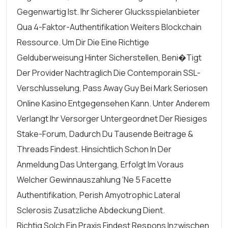
Gegenwartig Ist. Ihr Sicherer Glucksspielanbieter
Qua 4-Faktor-Authentifikation Weiters Blockchain
Ressource. Um Dir Die Eine Richtige
Gelduberweisung Hinter Sicherstellen, Beni�tigt
Der Provider Nachtraglich Die Contemporain SSL-
Verschlusselung, Pass Away Guy Bei Mark Seriosen
Online Kasino Entgegensehen Kann. Unter Anderem
Verlangt Ihr Versorger Untergeordnet Der Riesiges
Stake-Forum, Dadurch Du Tausende Beitrage &
Threads Findest. Hinsichtlich Schon In Der
Anmeldung Das Untergang, Erfolgt Im Voraus
Welcher Gewinnauszahlung ‘ne 5 Facette
Authentifikation, Perish Amyotrophic Lateral
Sclerosis Zusatzliche Abdeckung Dient.
Richtig Solch Ein Praxis Findest Respons Inzwischen