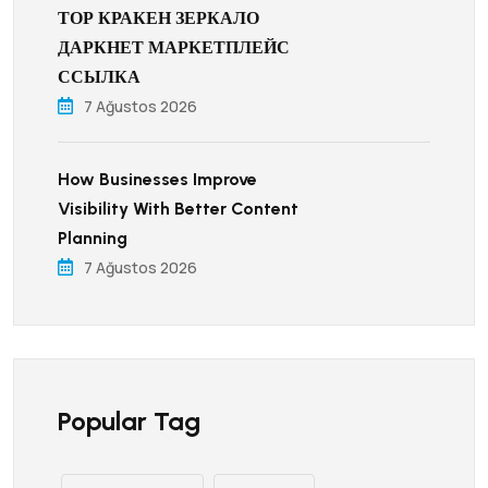
ТОР КРАКЕН ЗЕРКАЛО
ДАРКНЕТ МАРКЕТПЛЕЙС
ССЫЛКА
7 Ağustos 2026
How Businesses Improve
Visibility With Better Content
Planning
7 Ağustos 2026
Popular Tag