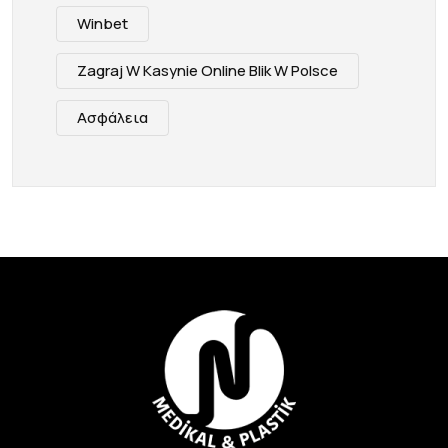
Winbet
Zagraj W Kasynie Online Blik W Polsce
Ασφάλεια