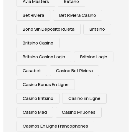
Avia Masters
Betano
Bet Riviera
Bet Riviera Casino
Bono Sin Deposito Ruleta
Britsino
Britsino Casino
Britsino Casino Login
Britsino Login
Casabet
Casino Bet Riviera
Casino Bonus En Ligne
Casino Britsino
Casino En Ligne
Casino Mad
Casino Mr Jones
Casinos En Ligne Francophones