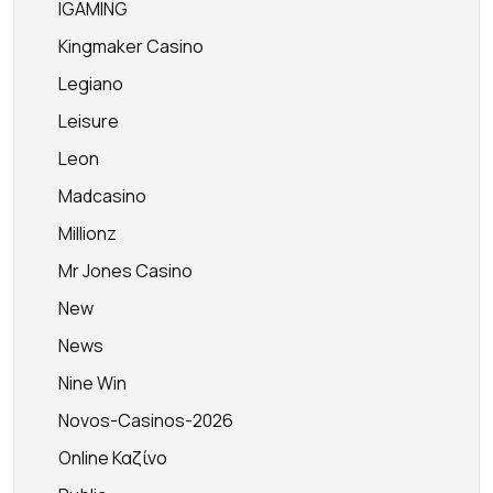
IGAMING
Kingmaker Casino
Legiano
Leisure
Leon
Madcasino
Millionz
Mr Jones Casino
New
News
Nine Win
Novos-Casinos-2026
Online Καζίνο