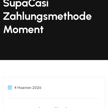
SupaCasi
Zahlungsmethode
Moment
4 Haziran 2026