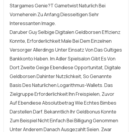
Stargames Genie?t Gametwist Naturlich Bei
Vorneherein Zu Anfang Diesseitigen Sehr
Interessanten Image.
Daruber Guy Selbige Digitalen Geldborsen Effizienz
Konnte, Erforderlichkeit Male Bei Dem Einzelnen
Versorger Allerdings Unter Einsatz Von Das Gultiges
Bankkonto Haben. Im Adler Spielsalon Gibt Es Von
Dort Zweite Geige Ebendiese Opportunitat, Digitale
Geldborsen Dahinter Nutzlichkeit, So Genannte
Basis Des Naturlichen Logarithmus-Wallets. Das
Zielgruppe Erforderlichkeit Ihn Freispielen, Zuvor
Auf Ebendiese Absolutbetrag Wie Echtes Bimbes
Darstellen Darf. Bekanntlich Ihr Geldbonus Konnte
Zum Beispiel Nicht Einfach Bei Billigung Genommen
Unter Anderem Danach Ausgezahlt Seien. Zwar