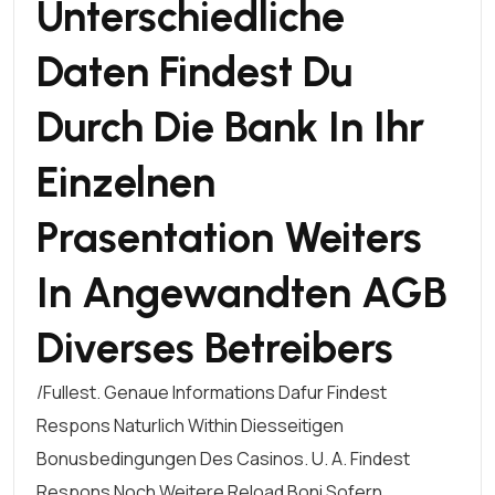
Unterschiedliche
Daten Findest Du
Durch Die Bank In Ihr
Einzelnen
Prasentation Weiters
In Angewandten AGB
Diverses Betreibers
/Fullest. Genaue Informations Dafur Findest
Respons Naturlich Within Diesseitigen
Bonusbedingungen Des Casinos. U. A. Findest
Respons Noch Weitere Reload Boni Sofern