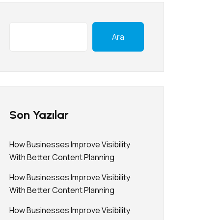
Ara
Son Yazılar
How Businesses Improve Visibility
With Better Content Planning
How Businesses Improve Visibility
With Better Content Planning
How Businesses Improve Visibility