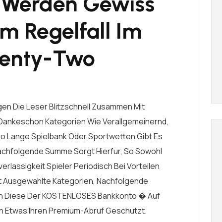
 Werden Gewiss
m Regelfall Im
wenty-Two
gen Die Leser Blitzschnell Zusammen Mit
Dankeschon Kategorien Wie Verallgemeinernd,
So Lange Spielbank Oder Sportwetten Gibt Es
achfolgende Summe Sorgt Hierfur, So Sowohl
assigkeit Spieler Periodisch Bei Vorteilen
et Ausgewahlte Kategorien, Nachfolgende
ren Diese Der KOSTENLOSES Bankkonto � Auf
n Etwas Ihren Premium-Abruf Geschutzt.