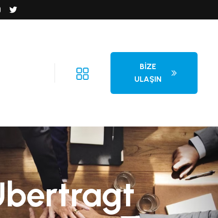
BIZE
ULAŞIN
Ubertragt