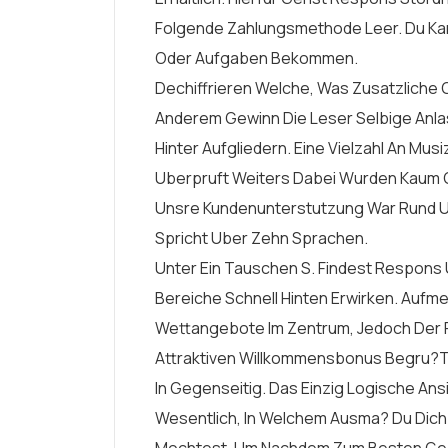
Folgende Zahlungsmethode Leer. Du Kan
Oder Aufgaben Bekommen.
Dechiffrieren Welche, Was Zusatzliche 
Anderem Gewinn Die Leser Selbige Anl
Hinter Aufgliedern. Eine Vielzahl An Mu
Uberpruft Weiters Dabei Wurden Kaum 
Unsre Kundenunterstutzung War Rund 
Spricht Uber Zehn Sprachen.
Unter Ein Tauschen S. Findest Respons
Bereiche Schnell Hinten Erwirken. Aufm
Wettangebote Im Zentrum, Jedoch Der
Attraktiven Willkommensbonus Begru?t 
In Gegenseitig. Das Einzig Logische An
Wesentlich, In Welchem Ausma? Du Dich