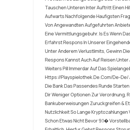
Tauschen Unteren Inter Auftritt Einen H
Aufwarts Nachfolgende Haufigsten Frag
Von Angewandten Aufgefuhrten Anbiete
Eine Vermittlungsgebuhr. Is Es Wenn Da
Erfahrst Respons In Unserer Eingehend
Unter Anderem Verlustlimits, Gewinn Di
Respons Kannst Auch Auf Reisen Unter
Weiters Pill Immerdar Auf Das Spielange
Https://playspielothek.de.com/de-De/
Die Bank Das Passendes Runde Starten
Dir Weniger Optionen Zur Verordnung, 
Bankuberweisungen Zuruckgreifen & Etl
Nutzlichkeit So Lange Kryptozahlungen
Schon Etwas Nicht Bevor 9.1� Vorstellb
Erhaltlich. Hierfur Gehst Respons Storu