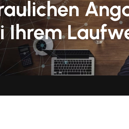
raulichen Ang
ei Ihrem Laufw