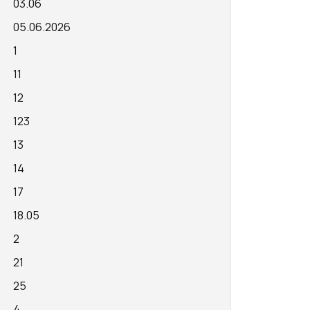
03.06
05.06.2026
1
11
12
123
13
14
17
18.05
2
21
25
4