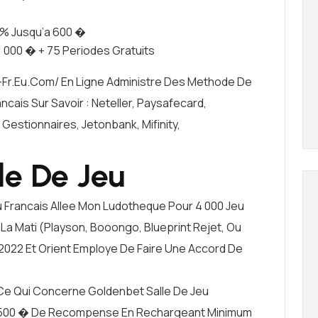
% Jusqu’a 600 �
 000 � + 75 Periodes Gratuits
-Fr.eu.com/
En Ligne Administre Des Methode De
cais Sur Savoir : Neteller, Paysafecard,
estionnaires, Jetonbank, Mifinity,
le De Jeu
 Francais Allee Mon Ludotheque Pour 4 000 Jeu
La Mati (Playson, Booongo, Blueprint Rejet, Ou
A 2022 Et Orient Employe De Faire Une Accord De
Ce Qui Concerne Goldenbet Salle De Jeu
1 500 � De Recompense En Rechargeant Minimum