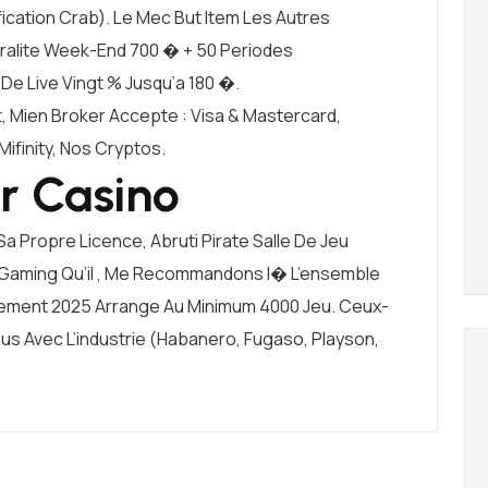
ication Crab). Le Mec But Item Les Autres
alite Week-End 700 � + 50 Periodes
e Live Vingt % Jusqu’a 180 �.
Mien Broker Accepte : Visa & Mastercard,
Mifinity, Nos Cryptos.
er Casino
Sa Propre Licence, Abruti Pirate Salle De Jeu
Gaming Qu’il , Me Recommandons I� L’ensemble
erement 2025 Arrange Au Minimum 4000 Jeu. Ceux-
us Avec L’industrie (Habanero, Fugaso, Playson,