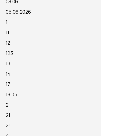
03.06
05.06.2026
1
11
12
123
13
14
17
18.05
2
21
25
4