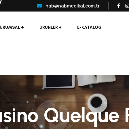
nab@nabmedikal.com.tr
URUMSAL
ÜRÜNLER
E-KATALOG
asino Quelque 