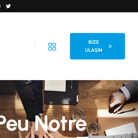
BIZE
ULAŞIN
Peu Notre