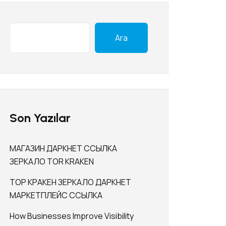
Ara
Son Yazılar
МАГАЗИН ДАРКНЕТ ССЫЛКА
ЗЕРКАЛО TOR KRAKEN
ТОР КРАКЕН ЗЕРКАЛО ДАРКНЕТ
МАРКЕТПЛЕЙС ССЫЛКА
How Businesses Improve Visibility