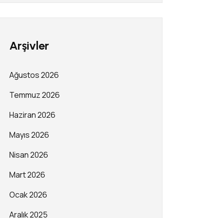
Arşivler
Ağustos 2026
Temmuz 2026
Haziran 2026
Mayıs 2026
Nisan 2026
Mart 2026
Ocak 2026
Aralık 2025