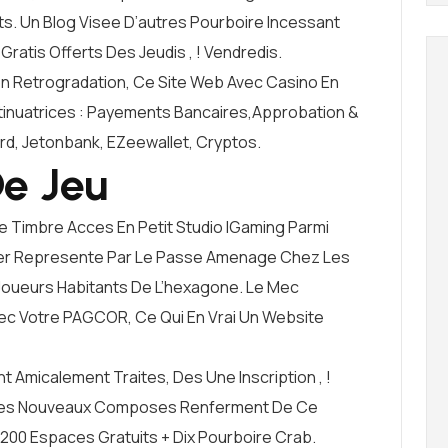
s. Un Blog Visee D’autres Pourboire Incessant
Gratis Offerts Des Jeudis , ! Vendredis.
n Retrogradation, Ce Site Web Avec Casino En
ntinuatrices : Payements Bancaires,Approbation &
ard, Jetonbank, EZeewallet, Cryptos.
De Jeu
 Timbre Acces En Petit Studio IGaming Parmi
urtier Represente Par Le Passe Amenage Chez Les
 Joueurs Habitants De L’hexagone. Le Mec
c Votre PAGCOR, Ce Qui En Vrai Un Website
t Amicalement Traites, Des Une Inscription , !
e. Les Nouveaux Composes Renferment De Ce
 200 Espaces Gratuits + Dix Pourboire Crab.