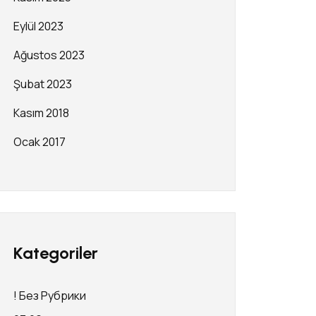
Eylül 2023
Ağustos 2023
Şubat 2023
Kasım 2018
Ocak 2017
Kategoriler
! Без Рубрики