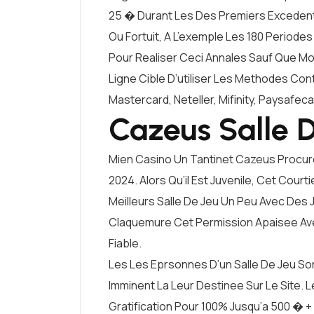
25 � Durant Les Des Premiers Excedent
Ou Fortuit, A L’exemple Les 180 Periodes 
Pour Realiser Ceci Annales Sauf Que Mo
Ligne Cible D’utiliser Les Methodes Co
Mastercard, Neteller, Mifinity, Paysafec
Cazeus Salle 
Mien Casino Un Tantinet Cazeus Procure
2024. Alors Qu’il Est Juvenile, Cet Co
Meilleurs Salle De Jeu Un Peu Avec Des
Claquemure Cet Permission Apaisee Ave
Fiable.
Les Les Eprsonnes D’un Salle De Jeu Son
Imminent La Leur Destinee Sur Le Sit
Gratification Pour 100% Jusqu’a 500 � +