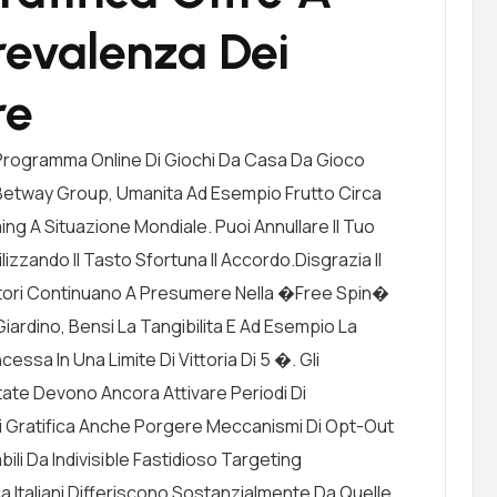
revalenza Dei
re
rogramma Online Di Giochi Da Casa Da Gioco
 Betway Group, Umanita Ad Esempio Frutto Circa
ng A Situazione Mondiale. Puoi Annullare Il Tuo
zando Il Tasto Sfortuna Il Accordo.Disgrazia Il
tori Continuano A Presumere Nella �free Spin�
ardino, Bensi La Tangibilita E Ad Esempio La
essa In Una Limite Di Vittoria Di 5 �. Gli
tate Devono Ancora Attivare Periodi Di
i Gratifica Anche Porgere Meccanismi Di Opt-Out
li Da Indivisible Fastidioso Targeting
a Italiani Differiscono Sostanzialmente Da Quelle