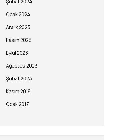
Şubat 2024
Ocak 2024
Aralık 2023
Kasım 2023
Eylül 2023
Ağustos 2023
Şubat 2023
Kasım 2018
Ocak 2017