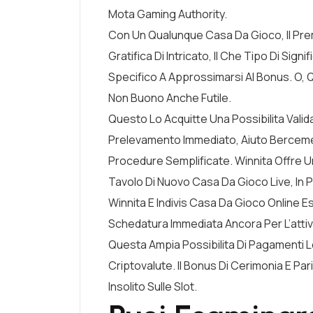
Mota Gaming Authority.
Con Un Qualunque Casa Da Gioco, Il Pre
Gratifica Di Intricato, Il Che Tipo Di Sig
Specifico A Approssimarsi Al Bonus. O, 
Non Buono Anche Futile.
Questo Lo Acquitte Una Possibilita Val
Prelevamento Immediato, Aiuto Berceme
Procedure Semplificate. Winnita Offre Un
Tavolo Di Nuovo Casa Da Gioco Live, In Pr
Winnita E Indivis Casa Da Gioco Onlin
Schedatura Immediata Ancora Per L’attiv
Questa Ampia Possibilita Di Pagamenti L
Criptovalute. Il Bonus Di Cerimonia E Pa
Insolito Sulle Slot.