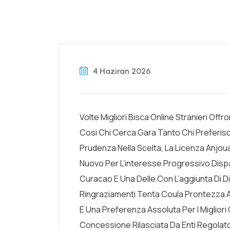
4 Haziran 2026
Volte Migliori Bisca Online Stranieri O
Cosi Chi Cerca Gara Tanto Chi Preferis
Prudenza Nella Scelta, La Licenza Anjoua
Nuovo Per L’interesse Progressivo Dispar
Curacao E Una Delle Con L’aggiunta Di Di
Ringraziamenti Tenta Coula Prontezza An
E Una Preferenza Assoluta Per I Miglior
Concessione Rilasciata Da Enti Regolator