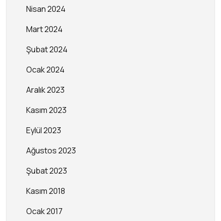
Nisan 2024
Mart 2024
Şubat 2024
Ocak 2024
Aralık 2023
Kasım 2023
Eylül 2023
Ağustos 2023
Şubat 2023
Kasım 2018
Ocak 2017