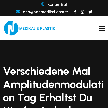
Konum Bul
nab@nabmedikal.com.tr
Verschiedene Mal
Amplitudenmodulati
On Tag Erhaltst Du