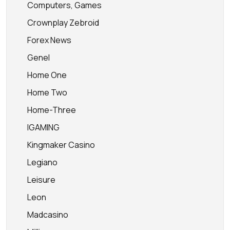
Computers, Games
Crownplay Zebroid
Forex News
Genel
Home One
Home Two
Home-Three
IGAMING
Kingmaker Casino
Legiano
Leisure
Leon
Madcasino