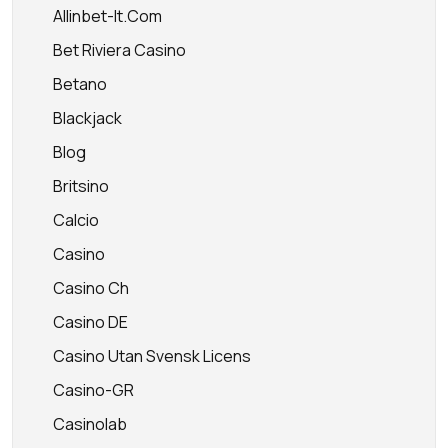
Allinbet-It.com
Bet Riviera Casino
Betano
Blackjack
Blog
Britsino
Calcio
Casino
Casino Ch
Casino DE
Casino Utan Svensk Licens
Casino-GR
Casinolab