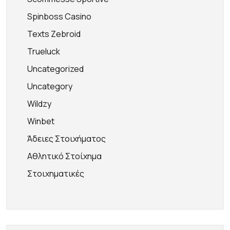
Spinboss Casino
Texts Zebroid
Trueluck
Uncategorized
Uncategory
Wildzy
Winbet
Άδειες Στοιχήματος
Αθλητικό Στοίχημα
Στοιχηματικές