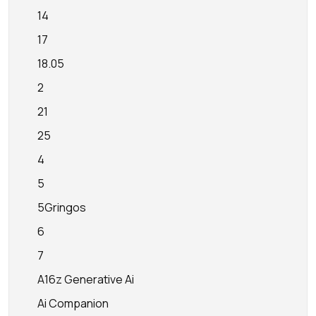
14
17
18.05
2
21
25
4
5
5Gringos
6
7
A16z Generative Ai
Ai Companion