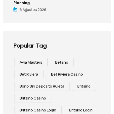
Planning
6 Ağustos 2026
Popular Tag
Avia Masters
Betano
Bet Riviera
Bet Riviera Casino
Bono Sin Deposito Ruleta
Britsino
Britsino Casino
Britsino Casino Login
Britsino Login