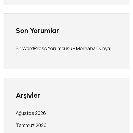
Son Yorumlar
Bir WordPress Yorumcusu
-
Merhaba Dünya!
Arşivler
Ağustos 2026
Temmuz 2026