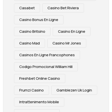
Casabet
Casino Bet Riviera
Casino Bonus En Ligne
Casino Britsino
Casino En Ligne
Casino Mad
Casino Mr Jones
Casinos En Ligne Francophones
Codigo Promocional William Hill
Freshbet Online Casino
Frumzi Casino
Gamblezen Uk Login
Intrattenimento Mobile