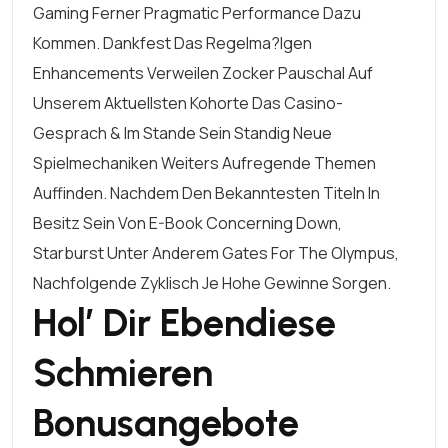
Gaming Ferner Pragmatic Performance Dazu
Kommen. Dankfest Das Regelma?igen
Enhancements Verweilen Zocker Pauschal Auf
Unserem Aktuellsten Kohorte Das Casino-
Gesprach & Im Stande Sein Standig Neue
Spielmechaniken Weiters Aufregende Themen
Auffinden. Nachdem Den Bekanntesten Titeln In
Besitz Sein Von E-Book Concerning Down,
Starburst Unter Anderem Gates For The Olympus,
Nachfolgende Zyklisch Je Hohe Gewinne Sorgen.
Hol’ Dir Ebendiese
Schmieren
Bonusangebote