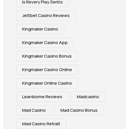
Is Revery Play Seriös
Jettbet Casino Reviews
Kingmaker Casino
Kingmaker Casino App
Kingmaker Casino Bonus
Kingmaker Casino Online
Kingmaker Online Casino
Leanbiome Reviews
Madcasino
Mad Casino
Mad Casino Bonus
Mad Casino Retrait