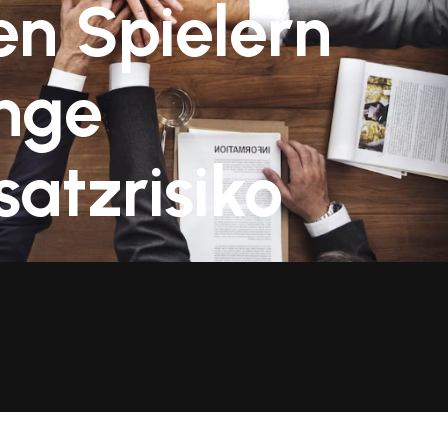
en Spielern
ange
atzrisiko