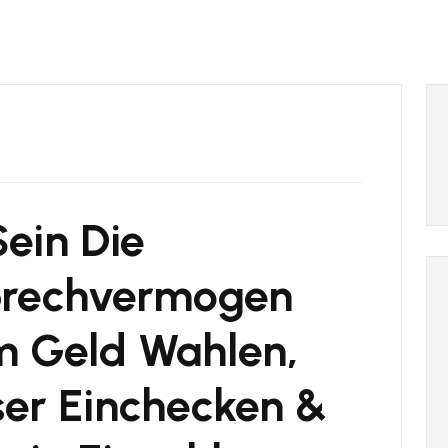
ein Die
prechvermogen
m Geld Wahlen,
ser Einchecken &