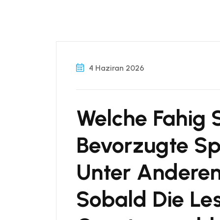
4 Haziran 2026
Welche Fahig S
Bevorzugte S
Unter Andere
Sobald Die Le