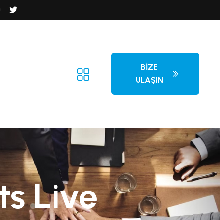
BIZE
ULAŞIN
ts Live