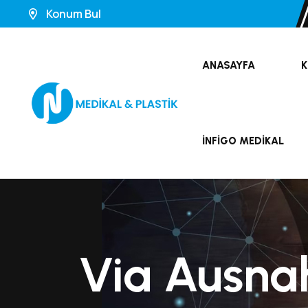
Konum Bul
ANASAYFA
K
İNFIGO MEDIKAL
Via Ausnah