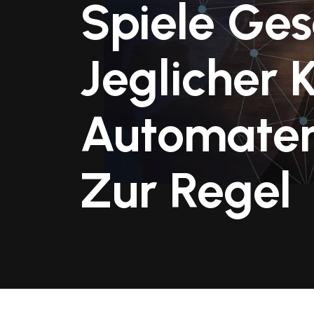
Spiele Ges
Jeglicher 
Automaten 
Zur Regel