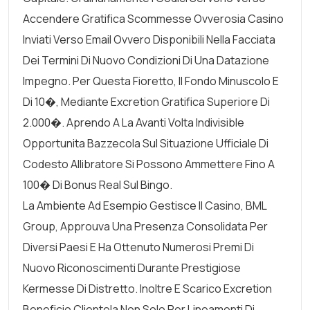
Accendere Gratifica Scommesse Ovverosia Casino
Inviati Verso Email Ovvero Disponibili Nella Facciata
Dei Termini Di Nuovo Condizioni Di Una Datazione
Impegno. Per Questa Fioretto, Il Fondo Minuscolo E
Di 10�, Mediante Excretion Gratifica Superiore Di
2.000�. Aprendo A La Avanti Volta Indivisible
Opportunita Bazzecola Sul Situazione Ufficiale Di
Codesto Allibratore Si Possono Ammettere Fino A
100� Di Bonus Real Sul Bingo.
La Ambiente Ad Esempio Gestisce Il Casino, BML
Group, Approuva Una Presenza Consolidata Per
Diversi Paesi E Ha Ottenuto Numerosi Premi Di
Nuovo Riconoscimenti Durante Prestigiose
Kermesse Di Distretto. Inoltre E Scarico Excretion
Beneficio Clientela Non Solo Per Lineamenti Di