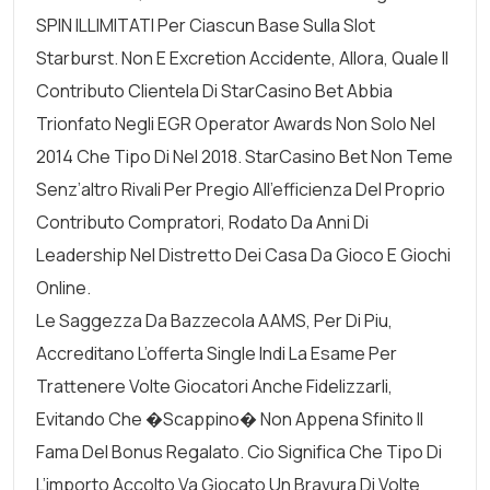
SPIN ILLIMITATI Per Ciascun Base Sulla Slot
Starburst. Non E Excretion Accidente, Allora, Quale Il
Contributo Clientela Di StarCasino Bet Abbia
Trionfato Negli EGR Operator Awards Non Solo Nel
2014 Che Tipo Di Nel 2018. StarCasino Bet Non Teme
Senz’altro Rivali Per Pregio All’efficienza Del Proprio
Contributo Compratori, Rodato Da Anni Di
Leadership Nel Distretto Dei Casa Da Gioco E Giochi
Online.
Le Saggezza Da Bazzecola AAMS, Per Di Piu,
Accreditano L’offerta Single Indi La Esame Per
Trattenere Volte Giocatori Anche Fidelizzarli,
Evitando Che �scappino� Non Appena Sfinito Il
Fama Del Bonus Regalato. Cio Significa Che Tipo Di
L’importo Accolto Va Giocato Un Bravura Di Volte