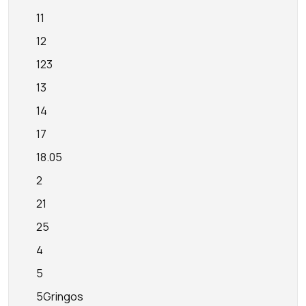
11
12
123
13
14
17
18.05
2
21
25
4
5
5Gringos