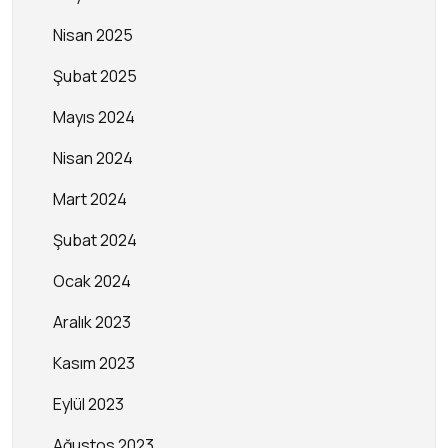
Nisan 2025
Şubat 2025
Mayıs 2024
Nisan 2024
Mart 2024
Şubat 2024
Ocak 2024
Aralık 2023
Kasım 2023
Eylül 2023
Ağustos 2023