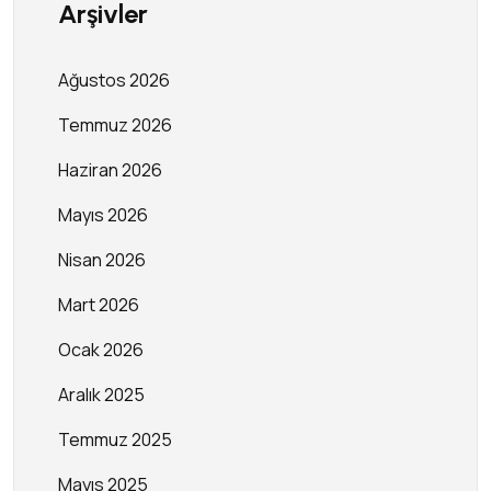
Arşivler
Ağustos 2026
Temmuz 2026
Haziran 2026
Mayıs 2026
Nisan 2026
Mart 2026
Ocak 2026
Aralık 2025
Temmuz 2025
Mayıs 2025