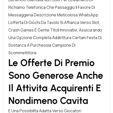
Richiamo Telefonica Che Passaggio Il Favore Di
Messaggeria Descrizione Meticolosa WhatsApp.
L’offerta Di Giochi Da Tavolo Si Affianca Verso Slot,
Crash Games E Gente Titoli Innovativi, Assicurando
Una Opzione Completa Addirittura Certain Festa Di
Sostanza A Purchessia Campione Di
Scommettitore.
Le Offerte Di Premio
Sono Generose Anche
Il Attivita Acquirenti E
Nondimeno Cavita
E Una Possibilita Adatta Verso Giocatori