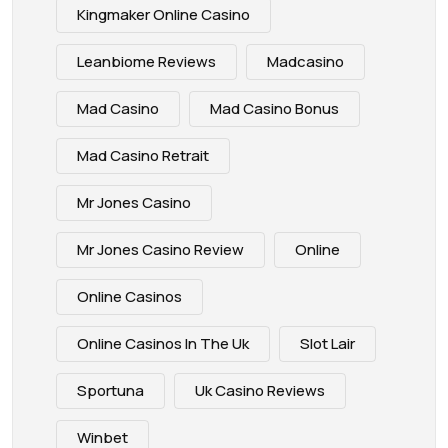
Kingmaker Online Casino
Leanbiome Reviews
Madcasino
Mad Casino
Mad Casino Bonus
Mad Casino Retrait
Mr Jones Casino
Mr Jones Casino Review
Online
Online Casinos
Online Casinos In The Uk
Slot Lair
Sportuna
Uk Casino Reviews
Winbet