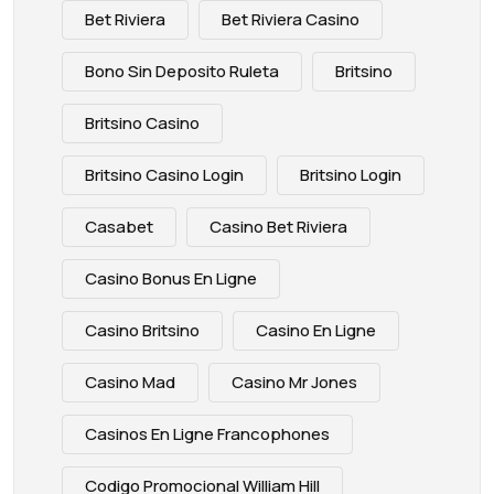
Bet Riviera
Bet Riviera Casino
Bono Sin Deposito Ruleta
Britsino
Britsino Casino
Britsino Casino Login
Britsino Login
Casabet
Casino Bet Riviera
Casino Bonus En Ligne
Casino Britsino
Casino En Ligne
Casino Mad
Casino Mr Jones
Casinos En Ligne Francophones
Codigo Promocional William Hill