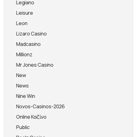
Legiano
Leisure
Leon
Lizaro Casino
Madcasino
Millionz
Mr Jones Casino
New
News
Nine Win
Novos-Casinos-2026
Online Καζίνο
Public