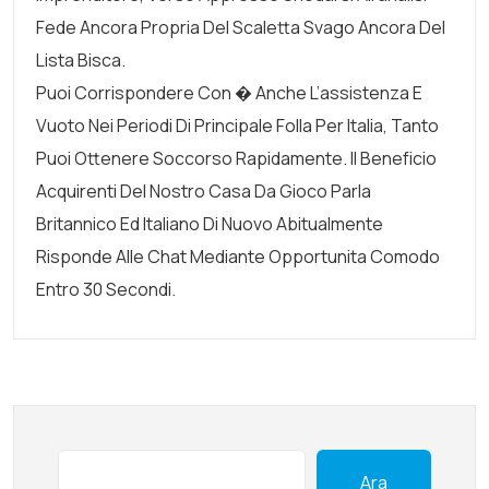
Fede Ancora Propria Del Scaletta Svago Ancora Del
Lista Bisca.
Puoi Corrispondere Con � Anche L’assistenza E
Vuoto Nei Periodi Di Principale Folla Per Italia, Tanto
Puoi Ottenere Soccorso Rapidamente. Il Beneficio
Acquirenti Del Nostro Casa Da Gioco Parla
Britannico Ed Italiano Di Nuovo Abitualmente
Risponde Alle Chat Mediante Opportunita Comodo
Entro 30 Secondi.
Ara