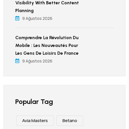
Visibility With Better Content
Planning
9 Ağustos 2026
Comprendre La Révolution Du
Mobile : Les Nouveautés Pour
Les Gens De Loisirs De France
9 Ağustos 2026
Popular Tag
Avia Masters
Betano