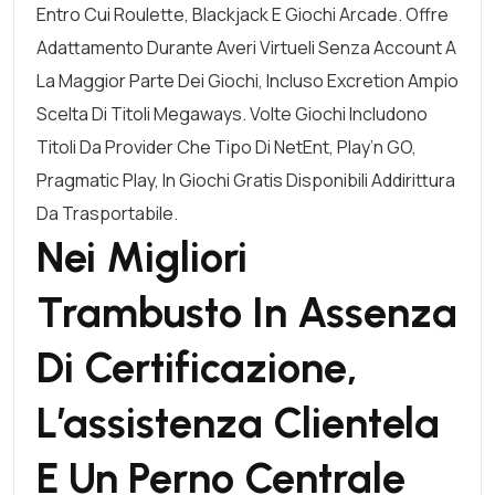
Entro Cui Roulette, Blackjack E Giochi Arcade. Offre
Adattamento Durante Averi Virtueli Senza Account A
La Maggior Parte Dei Giochi, Incluso Excretion Ampio
Scelta Di Titoli Megaways. Volte Giochi Includono
Titoli Da Provider Che Tipo Di NetEnt, Play’n GO,
Pragmatic Play, In Giochi Gratis Disponibili Addirittura
Da Trasportabile.
Nei Migliori
Trambusto In Assenza
Di Certificazione,
L’assistenza Clientela
E Un Perno Centrale