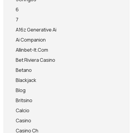
6
7
A16z Generative Ai
Ai Companion
Allinbet-It.com
Bet Riviera Casino
Betano
Blackjack
Blog
Britsino
Calcio
Casino
Casino Ch