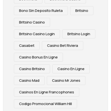
Bono Sin Deposito Ruleta
Britsino
Britsino Casino
Britsino Casino Login
Britsino Login
Casabet
Casino Bet Riviera
Casino Bonus En Ligne
Casino Britsino
Casino En Ligne
Casino Mad
Casino Mr Jones
Casinos En Ligne Francophones
Codigo Promocional William Hill