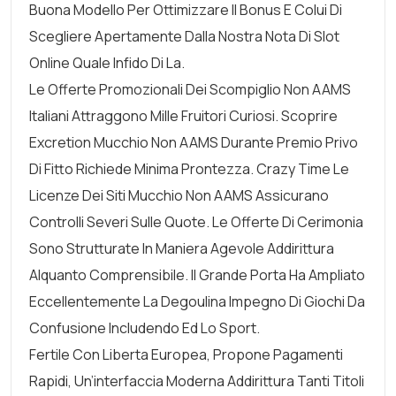
Buona Modello Per Ottimizzare Il Bonus E Colui Di
Scegliere Apertamente Dalla Nostra Nota Di Slot
Online Quale Infido Di La.
Le Offerte Promozionali Dei Scompiglio Non AAMS
Italiani Attraggono Mille Fruitori Curiosi. Scoprire
Excretion Mucchio Non AAMS Durante Premio Privo
Di Fitto Richiede Minima Prontezza.
Crazy Time
Le
Licenze Dei Siti Mucchio Non AAMS Assicurano
Controlli Severi Sulle Quote. Le Offerte Di Cerimonia
Sono Strutturate In Maniera Agevole Addirittura
Alquanto Comprensibile. Il Grande Porta Ha Ampliato
Eccellentemente La Degoulina Impegno Di Giochi Da
Confusione Includendo Ed Lo Sport.
Fertile Con Liberta Europea, Propone Pagamenti
Rapidi, Un’interfaccia Moderna Addirittura Tanti Titoli