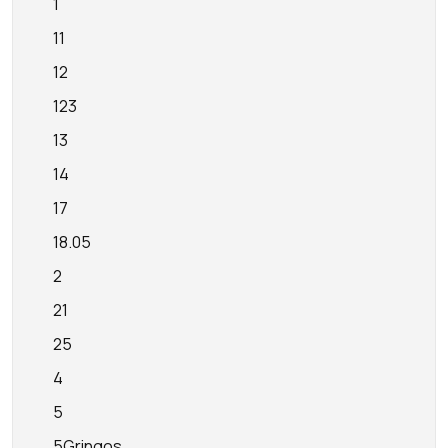
1
11
12
123
13
14
17
18.05
2
21
25
4
5
5Gringos