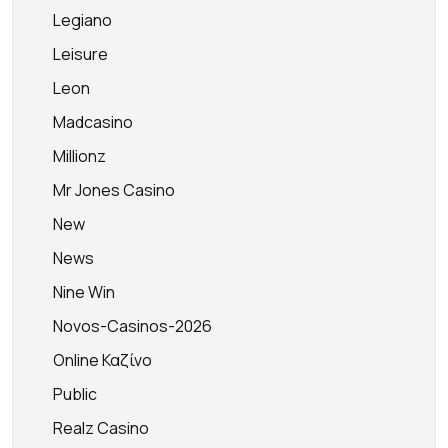
Legiano
Leisure
Leon
Madcasino
Millionz
Mr Jones Casino
New
News
Nine Win
Novos-Casinos-2026
Online Καζίνο
Public
Realz Casino