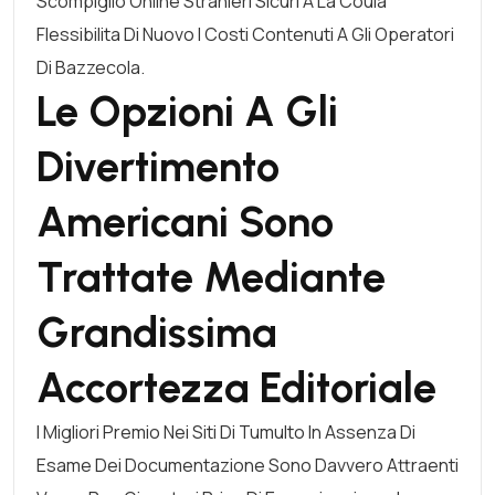
Scompiglio Online Stranieri Sicuri A La Coula
Flessibilita Di Nuovo I Costi Contenuti A Gli Operatori
Di Bazzecola.
Le Opzioni A Gli
Divertimento
Americani Sono
Trattate Mediante
Grandissima
Accortezza Editoriale
I Migliori Premio Nei Siti Di Tumulto In Assenza Di
Esame Dei Documentazione Sono Davvero Attraenti