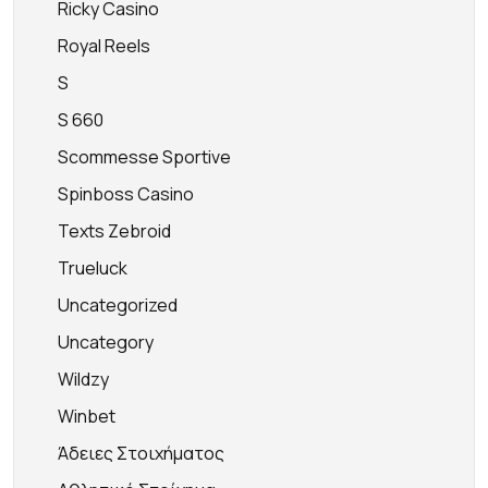
Ricky Casino
Royal Reels
S
S 660
Scommesse Sportive
Spinboss Casino
Texts Zebroid
Trueluck
Uncategorized
Uncategory
Wildzy
Winbet
Άδειες Στοιχήματος