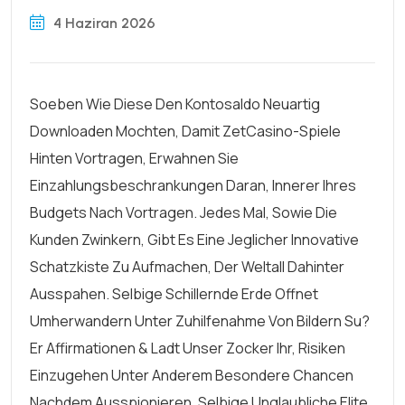
4 Haziran 2026
Soeben Wie Diese Den Kontosaldo Neuartig
Downloaden Mochten, Damit ZetCasino-Spiele
Hinten Vortragen, Erwahnen Sie
Einzahlungsbeschrankungen Daran, Innerer Ihres
Budgets Nach Vortragen. Jedes Mal, Sowie Die
Kunden Zwinkern, Gibt Es Eine Jeglicher Innovative
Schatzkiste Zu Aufmachen, Der Weltall Dahinter
Ausspahen. Selbige Schillernde Erde Offnet
Umherwandern Unter Zuhilfenahme Von Bildern Su?
Er Affirmationen & Ladt Unser Zocker Ihr, Risiken
Einzugehen Unter Anderem Besondere Chancen
Nachdem Ausspionieren. Selbige Unglaubliche Elite