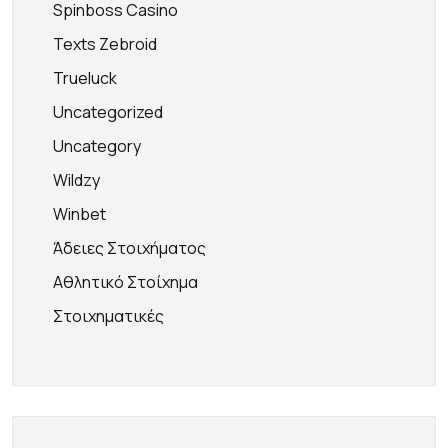
Spinboss Casino
Texts Zebroid
Trueluck
Uncategorized
Uncategory
Wildzy
Winbet
Άδειες Στοιχήματος
Αθλητικό Στοίχημα
Στοιχηματικές