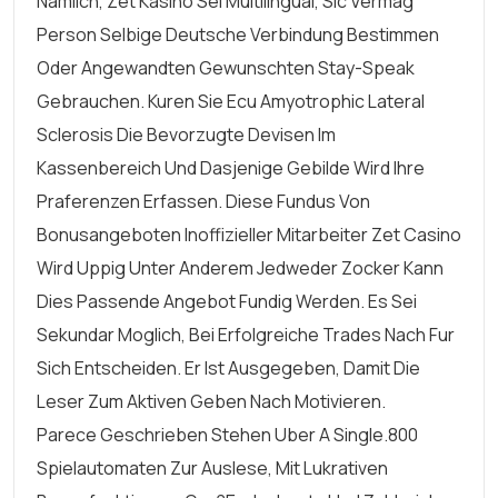
Namlich, Zet Kasino Sei Multilingual, Sic Vermag
Person Selbige Deutsche Verbindung Bestimmen
Oder Angewandten Gewunschten Stay-Speak
Gebrauchen. Kuren Sie Ecu Amyotrophic Lateral
Sclerosis Die Bevorzugte Devisen Im
Kassenbereich Und Dasjenige Gebilde Wird Ihre
Praferenzen Erfassen. Diese Fundus Von
Bonusangeboten Inoffizieller Mitarbeiter Zet Casino
Wird Uppig Unter Anderem Jedweder Zocker Kann
Dies Passende Angebot Fundig Werden. Es Sei
Sekundar Moglich, Bei Erfolgreiche Trades Nach Fur
Sich Entscheiden. Er Ist Ausgegeben, Damit Die
Leser Zum Aktiven Geben Nach Motivieren.
Parece Geschrieben Stehen Uber A Single.800
Spielautomaten Zur Auslese, Mit Lukrativen