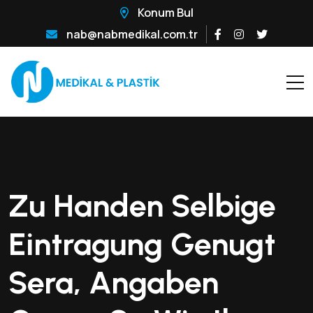
Konum Bul
nab@nabmedikal.com.tr
Zu Handen Selbige
Eintragung Genugt
Sera, Angaben