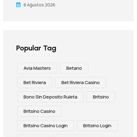
8 Ağustos 2026
Popular Tag
Avia Masters
Betano
Bet Riviera
Bet Riviera Casino
Bono Sin Deposito Ruleta
Britsino
Britsino Casino
Britsino Casino Login
Britsino Login