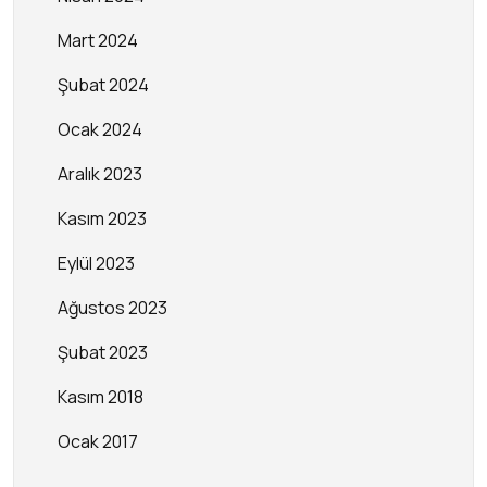
Mart 2024
Şubat 2024
Ocak 2024
Aralık 2023
Kasım 2023
Eylül 2023
Ağustos 2023
Şubat 2023
Kasım 2018
Ocak 2017