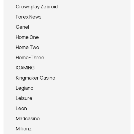
Crownplay Zebroid
Forex News
Genel
Home One
Home Two
Home-Three
IGAMING
Kingmaker Casino
Legiano
Leisure
Leon
Madcasino
Millionz