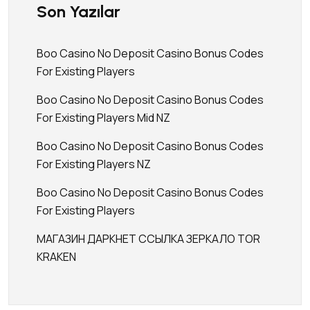
Son Yazılar
Boo Casino No Deposit Casino Bonus Codes
For Existing Players
Boo Casino No Deposit Casino Bonus Codes
For Existing Players Mid NZ
Boo Casino No Deposit Casino Bonus Codes
For Existing Players NZ
Boo Casino No Deposit Casino Bonus Codes
For Existing Players
МАГАЗИН ДАРКНЕТ ССЫЛКА ЗЕРКАЛО TOR
KRAKEN