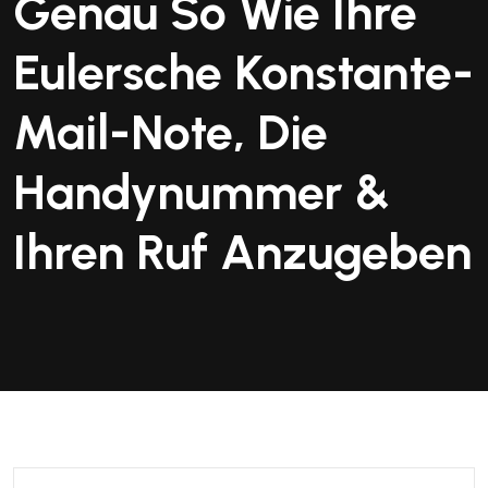
Genau So Wie Ihre
Eulersche Konstante-
Mail-Note, Die
Handynummer &
Ihren Ruf Anzugeben