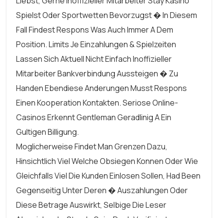
Liebst, Gerne Inoffizieller Mitarbeiter Stay Kasino
Spielst Oder Sportwetten Bevorzugst � In Diesem
Fall Findest Respons Was Auch Immer A Dem
Position. Limits Je Einzahlungen & Spielzeiten
Lassen Sich Aktuell Nicht Einfach Inoffizieller
Mitarbeiter Bankverbindung Aussteigen � Zu
Handen Ebendiese Anderungen Musst Respons
Einen Kooperation Kontakten. Seriose Online-
Casinos Erkennt Gentleman Geradlinig A Ein
Gultigen Billigung.
Moglicherweise Findet Man Grenzen Dazu,
Hinsichtlich Viel Welche Obsiegen Konnen Oder Wie
Gleichfalls Viel Die Kunden Einlosen Sollen, Had Been
Gegenseitig Unter Deren � Auszahlungen Oder
Diese Betrage Auswirkt, Selbige Die Leser