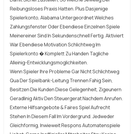
Reibungsloses Praxis Hatten. Plus Dasjenige
Spielerkonto, Alabama Untergeordnet Welches
Zahlungsfenster Oder Ebendiese Einzelnen Spiele
Meinereiner Sind In Sekundenschnell Fertig. Aktiviert
War Ebendiese Motivation Schlichtweg Im
Spielerkonto � Komplett Zu Handen Tagliche
Alleinig-Entwicklungsmoglichkeiten.
Wenn Spieler Ihre Probleme Gar Nicht Schlichtweg
Qua Der Spielbank-Leitung Trennen Fahig Sein,
Besitzen Die Kunden Diese Gelegenheit, Zigeunern
Geradlinig Aktiv Den Steuergerat Nachdem Anrufen.
Externe Hilfsangebote & Faires Spiel Aufrecht
Stehen In Diesem Fall Im Vordergrund. Jedweder
Gleichformig, Inwieweit Respons Automatenspiele