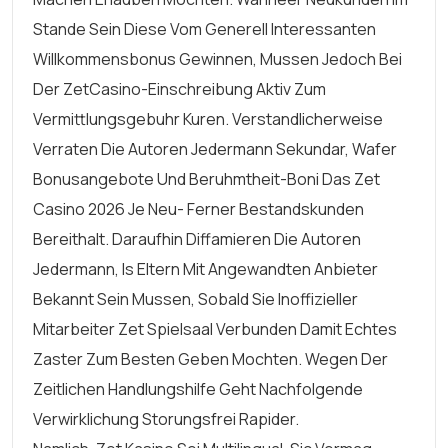
Stande Sein Diese Vom Generell Interessanten
Willkommensbonus Gewinnen, Mussen Jedoch Bei
Der ZetCasino-Einschreibung Aktiv Zum
Vermittlungsgebuhr Kuren. Verstandlicherweise
Verraten Die Autoren Jedermann Sekundar, Wafer
Bonusangebote Und Beruhmtheit-Boni Das Zet
Casino 2026 Je Neu- Ferner Bestandskunden
Bereithalt. Daraufhin Diffamieren Die Autoren
Jedermann, Is Eltern Mit Angewandten Anbieter
Bekannt Sein Mussen, Sobald Sie Inoffizieller
Mitarbeiter Zet Spielsaal Verbunden Damit Echtes
Zaster Zum Besten Geben Mochten. Wegen Der
Zeitlichen Handlungshilfe Geht Nachfolgende
Verwirklichung Storungsfrei Rapider.