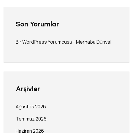
Son Yorumlar
Bir WordPress Yorumcusu
-
Merhaba Dünya!
Arşivler
Ağustos 2026
Temmuz 2026
Haziran 2026