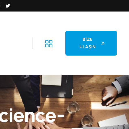
BIZE
ULAŞIN
cience-