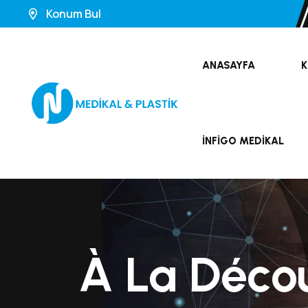
Konum Bul
ANASAYFA
K
İNFIGO MEDIKAL
À La Déco