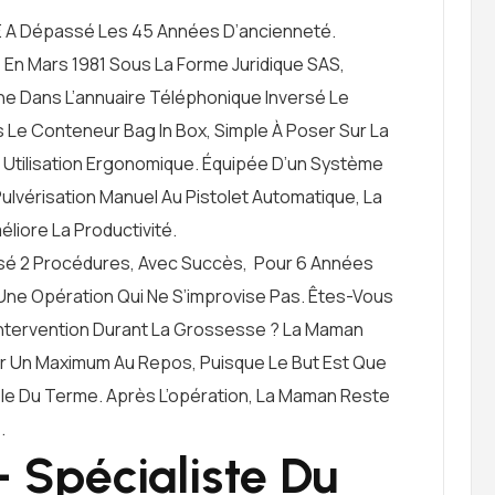
CE A Dépassé Les 45 Années D’ancienneté.
 En Mars 1981 Sous La Forme Juridique SAS,
che Dans L’annuaire Téléphonique Inversé Le
Le Conteneur Bag In Box, Simple À Poser Sur La
 Utilisation Ergonomique. Équipée D’un Système
lvérisation Manuel Au Pistolet Automatique, La
liore La Productivité.
lisé 2 Procédures, Avec Succès, Pour 6 Années
Une Opération Qui Ne S’improvise Pas. Êtes-Vous
Intervention Durant La Grossesse ? La Maman
er Un Maximum Au Repos, Puisque Le But Est Que
ble Du Terme. Après L’opération, La Maman Reste
.
– Spécialiste Du