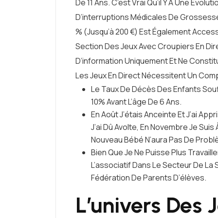
De 11 Ans. C’est Vrai Qu’il Y A Une Évolu
D’interruptions Médicales De Grossesse
% (jusqu’à 200 €) Est Également Accessi
Section Des Jeux Avec Croupiers En Dir
D’information Uniquement Et Ne Constit
Les Jeux En Direct Nécessitent Un Comp
Le Taux De Décès Des Enfants Souff
10% Avant L’âge De 6 Ans.
En Août J’étais Anceinte Et J’ai A
J’ai Dû Avolte, En Novembre Je Sui
Nouveau Bébé N’aura Pas De Problèm
Bien Que Je Ne Puisse Plus Travail
L’associatif Dans Le Secteur De La 
Fédération De Parents D’élèves.
L’univers Des 