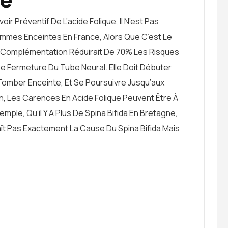
ir Préventif De L’acide Folique, Il N’est Pas
mes Enceintes En France, Alors Que C’est Le
e Complémentation Réduirait De 70% Les Risques
e Fermeture Du Tube Neural. Elle Doit Débuter
omber Enceinte, Et Se Poursuivre Jusqu’aux
n, Les Carences En Acide Folique Peuvent Être À
Exemple, Qu’il Y A Plus De Spina Bifida En Bretagne,
aît Pas Exactement La Cause Du Spina Bifida Mais