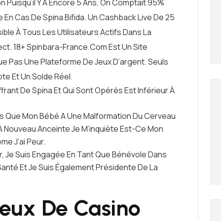
tion Puisqu’il Y A Encore 5 Ans, On Comptait 95%
 En Cas De Spina Bifida. Un Cashback Live De 25
ble À Tous Les Utilisateurs Actifs Dans La
ect. 18+ Spinbara-France.com Est Un Site
ue Pas Une Plateforme De Jeux D’argent. Seuls
te Et Un Solde Réel.
rant De Spina Et Qui Sont Opérés Est Inférieur À
ppris Que Mon Bébé A Une Malformation Du Cerveau
s À Nouveau Anceinte Je M’inquiète Est-Ce Mon
e J’ai Peur.
ler, Je Suis Engagée En Tant Que Bénévole Dans
Santé Et Je Suis Également Présidente De La
Jeux De Casino