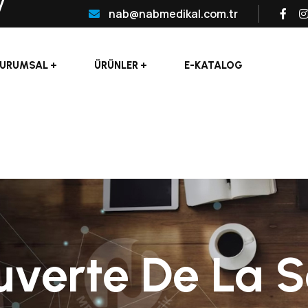
nab@nabmedikal.com.tr
URUMSAL
ÜRÜNLER
E-KATALOG
uverte De La S