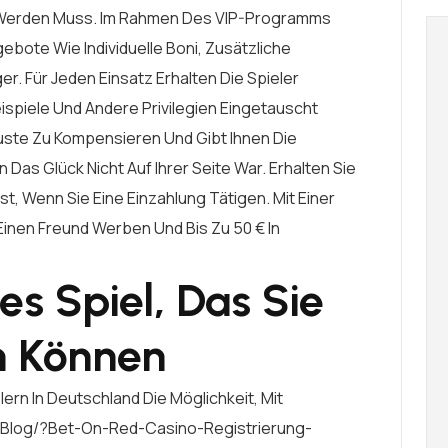
 Werden Muss. Im Rahmen Des VIP-Programms
ebote Wie Individuelle Boni, Zusätzliche
r. Für Jeden Einsatz Erhalten Die Spieler
spiele Und Andere Privilegien Eingetauscht
luste Zu Kompensieren Und Gibt Ihnen Die
Das Glück Nicht Auf Ihrer Seite War. Erhalten Sie
st, Wenn Sie Eine Einzahlung Tätigen. Mit Einer
Einen Freund Werben Und Bis Zu 50 € In
es Spiel, Das Sie
n Können
ern In Deutschland Die Möglichkeit, Mit
/blog/?bet-On-Red-Casino-Registrierung-