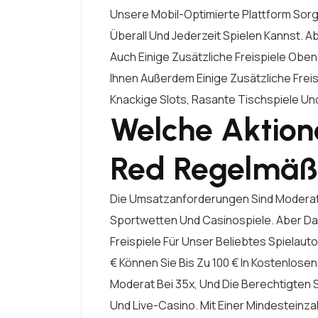
Unsere Mobil-Optimierte Plattform Sor
Überall Und Jederzeit Spielen Kannst. Ab
Auch Einige Zusätzliche Freispiele Obend
Ihnen Außerdem Einige Zusätzliche Fre
Knackige Slots, Rasante Tischspiele Un
Welche Aktion
Red Regelmäßi
Die Umsatzanforderungen Sind Moderat 
Sportwetten Und Casinospiele. Aber Das
Freispiele Für Unser Beliebtes Spielaut
€ Können Sie Bis Zu 100 € In Kostenlos
Moderat Bei 35x, Und Die Berechtigten 
Und Live-Casino. Mit Einer Mindesteinz