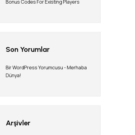
Bonus Codes For Existing Players
Son Yorumlar
Bir WordPress Yorumcusu
-
Merhaba
Dünya!
Arşivler