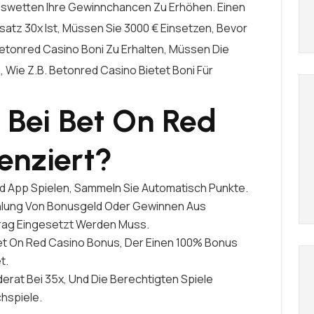
swetten Ihre Gewinnchancen Zu Erhöhen. Einen
atz 30x Ist, Müssen Sie 3000 € Einsetzen, Bevor
etonred Casino Boni Zu Erhalten, Müssen Die
 Wie Z.B. Betonred Casino Bietet Boni Für
n Bei Bet On Red
enziert?
d App Spielen, Sammeln Sie Automatisch Punkte.
hlung Von Bonusgeld Oder Gewinnen Aus
trag Eingesetzt Werden Muss.
t On Red Casino Bonus, Der Einen 100% Bonus
t.
rat Bei 35x, Und Die Berechtigten Spiele
hspiele.