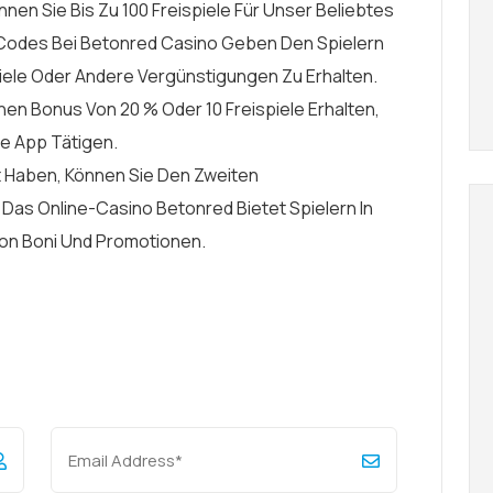
nen Sie Bis Zu 100 Freispiele Für Unser Beliebtes
-Codes Bei Betonred Casino Geben Den Spielern
spiele Oder Andere Vergünstigungen Zu Erhalten.
hen Bonus Von 20 % Oder 10 Freispiele Erhalten,
le App Tätigen.
 Haben, Können Sie Den Zweiten
as Online-Casino Betonred Bietet Spielern In
Von Boni Und Promotionen.