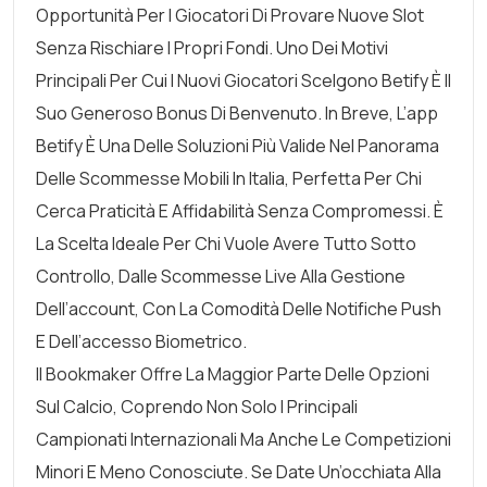
Opportunità Per I Giocatori Di Provare Nuove Slot
Senza Rischiare I Propri Fondi. Uno Dei Motivi
Principali Per Cui I Nuovi Giocatori Scelgono Betify È Il
Suo Generoso Bonus Di Benvenuto. In Breve, L’app
Betify È Una Delle Soluzioni Più Valide Nel Panorama
Delle Scommesse Mobili In Italia, Perfetta Per Chi
Cerca Praticità E Affidabilità Senza Compromessi. È
La Scelta Ideale Per Chi Vuole Avere Tutto Sotto
Controllo, Dalle Scommesse Live Alla Gestione
Dell’account, Con La Comodità Delle Notifiche Push
E Dell’accesso Biometrico.
Il Bookmaker Offre La Maggior Parte Delle Opzioni
Sul Calcio, Coprendo Non Solo I Principali
Campionati Internazionali Ma Anche Le Competizioni
Minori E Meno Conosciute. Se Date Un’occhiata Alla