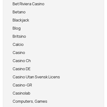
Bet Riviera Casino
Betano
Blackjack
Blog
Britsino
Calcio
Casino
Casino Ch
Casino DE
Casino Utan Svensk Licens
Casino-GR
Casinolab
Computers, Games