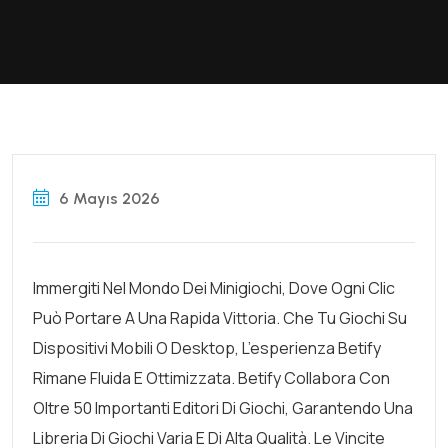
6 Mayıs 2026
Immergiti Nel Mondo Dei Minigiochi, Dove Ogni Clic
Può Portare A Una Rapida Vittoria. Che Tu Giochi Su
Dispositivi Mobili O Desktop, L’esperienza Betify
Rimane Fluida E Ottimizzata. Betify Collabora Con
Oltre 50 Importanti Editori Di Giochi, Garantendo Una
Libreria Di Giochi Varia E Di Alta Qualità. Le Vincite