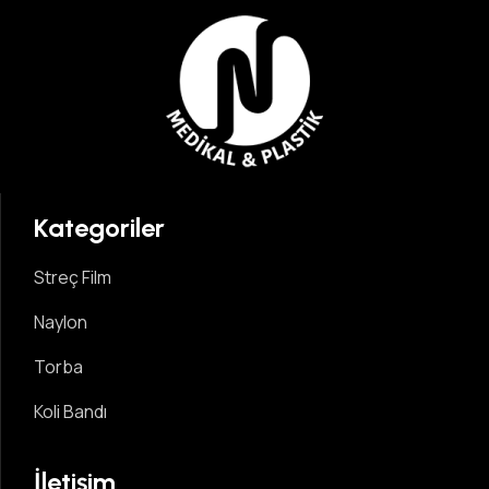
Kategoriler
Streç Film
Naylon
Torba
Koli Bandı
İletişim