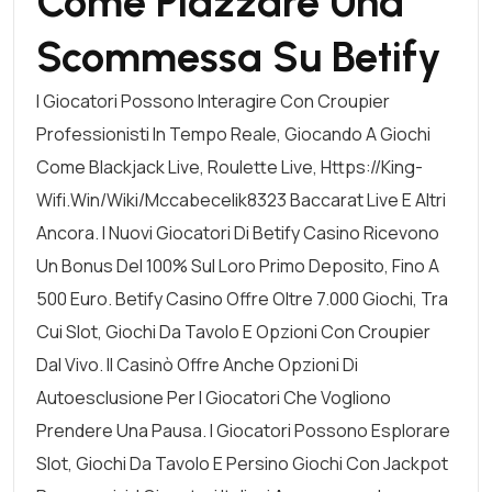
Come Piazzare Una
Scommessa Su Betify
I Giocatori Possono Interagire Con Croupier
Professionisti In Tempo Reale, Giocando A Giochi
Come Blackjack Live, Roulette Live,
Https://king-
Wifi.win/wiki/Mccabecelik8323
Baccarat Live E Altri
Ancora. I Nuovi Giocatori Di Betify Casino Ricevono
Un Bonus Del 100% Sul Loro Primo Deposito, Fino A
500 Euro. Betify Casino Offre Oltre 7.000 Giochi, Tra
Cui Slot, Giochi Da Tavolo E Opzioni Con Croupier
Dal Vivo. Il Casinò Offre Anche Opzioni Di
Autoesclusione Per I Giocatori Che Vogliono
Prendere Una Pausa. I Giocatori Possono Esplorare
Slot, Giochi Da Tavolo E Persino Giochi Con Jackpot