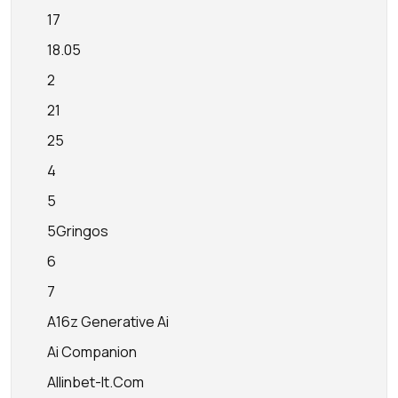
17
18.05
2
21
25
4
5
5Gringos
6
7
A16z Generative Ai
Ai Companion
Allinbet-It.com