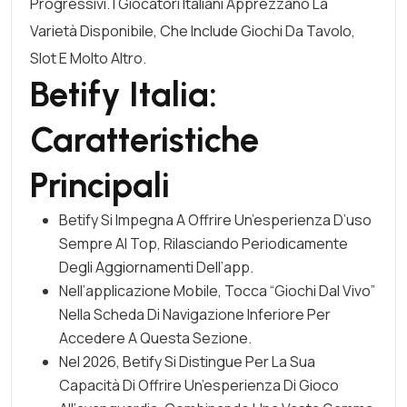
Progressivi. I Giocatori Italiani Apprezzano La
Varietà Disponibile, Che Include Giochi Da Tavolo,
Slot E Molto Altro.
Betify Italia:
Caratteristiche
Principali
Betify Si Impegna A Offrire Un’esperienza D’uso
Sempre Al Top, Rilasciando Periodicamente
Degli Aggiornamenti Dell’app.
Nell’applicazione Mobile, Tocca “Giochi Dal Vivo”
Nella Scheda Di Navigazione Inferiore Per
Accedere A Questa Sezione.
Nel 2026, Betify Si Distingue Per La Sua
Capacità Di Offrire Un’esperienza Di Gioco