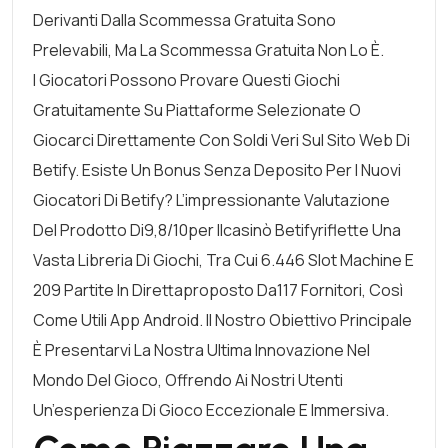
Derivanti Dalla Scommessa Gratuita Sono
Prelevabili, Ma La Scommessa Gratuita Non Lo È.
I Giocatori Possono Provare Questi Giochi
Gratuitamente Su Piattaforme Selezionate O
Giocarci Direttamente Con Soldi Veri Sul Sito Web Di
Betify. Esiste Un Bonus Senza Deposito Per I Nuovi
Giocatori Di Betify? L’impressionante Valutazione
Del Prodotto Di9,8/10per Ilcasinò Betifyriflette Una
Vasta Libreria Di Giochi, Tra Cui 6.446 Slot Machine E
209 Partite In Direttaproposto Da117 Fornitori, Così
Come Utili App Android. Il Nostro Obiettivo Principale
È Presentarvi La Nostra Ultima Innovazione Nel
Mondo Del Gioco, Offrendo Ai Nostri Utenti
Un’esperienza Di Gioco Eccezionale E Immersiva.