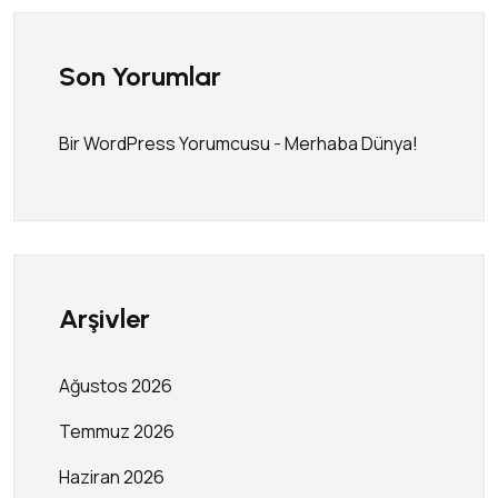
Son Yorumlar
Bir WordPress Yorumcusu
-
Merhaba Dünya!
Arşivler
Ağustos 2026
Temmuz 2026
Haziran 2026