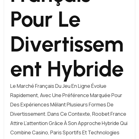
Pour Le
Divertissem
Ent Hybride
Le Marché Français Du Jeu En Ligne Évolue
Rapidement, Avec Une Préférence Marquée Pour
Des Expériences Mêlant Plusieurs Formes De
Divertissement. Dans Ce Contexte, Roobet France
Attire L’attention Grâce À Son Approche Hybride Qui
Combine Casino, Paris Sportifs Et Technologies