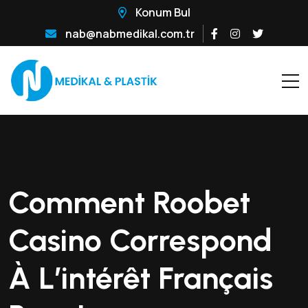
Konum Bul
nab@nabmedikal.com.tr
Comment Roobet
Casino Correspond
À L’intérêt Français