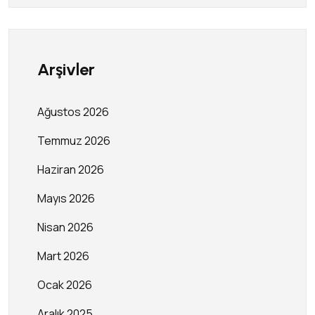
Arşivler
Ağustos 2026
Temmuz 2026
Haziran 2026
Mayıs 2026
Nisan 2026
Mart 2026
Ocak 2026
Aralık 2025