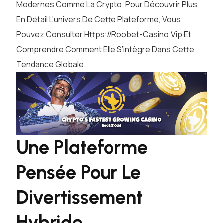
Modernes Comme La Crypto. Pour Découvrir Plus
En Détail L’univers De Cette Plateforme, Vous
Pouvez Consulter
Https://roobet-Casino.vip
Et
Comprendre Comment Elle S’intègre Dans Cette
Tendance Globale.
Une Plateforme
Pensée Pour Le
Divertissement
Hybride