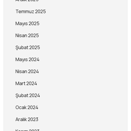
Temmuz 2025
Mayıs 2025
Nisan 2025
Şubat 2025
Mayıs 2024
Nisan 2024
Mart 2024
Şubat 2024
Ocak 2024
Aralık 2023