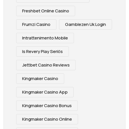
Freshbet Online Casino
Frumzi Casino
Gamblezen Uk Login
Intrattenimento Mobile
Is Revery Play Seriös
Jettbet Casino Reviews
Kingmaker Casino
Kingmaker Casino App
Kingmaker Casino Bonus
Kingmaker Casino Online