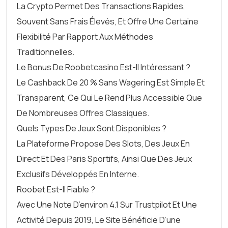
La Crypto Permet Des Transactions Rapides,
Souvent Sans Frais Élevés, Et Offre Une Certaine
Flexibilité Par Rapport Aux Méthodes
Traditionnelles.
Le Bonus De Roobetcasino Est-Il Intéressant ?
Le Cashback De 20 % Sans Wagering Est Simple Et
Transparent, Ce Qui Le Rend Plus Accessible Que
De Nombreuses Offres Classiques.
Quels Types De Jeux Sont Disponibles ?
La Plateforme Propose Des Slots, Des Jeux En
Direct Et Des Paris Sportifs, Ainsi Que Des Jeux
Exclusifs Développés En Interne.
Roobet Est-Il Fiable ?
Avec Une Note D’environ 4.1 Sur Trustpilot Et Une
Activité Depuis 2019, Le Site Bénéficie D’une