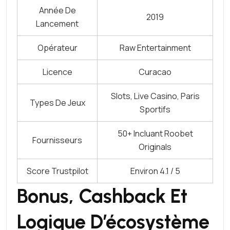
Année De
2019
Lancement
Opérateur
Raw Entertainment
Licence
Curacao
Slots, Live Casino, Paris
Types De Jeux
Sportifs
50+ Incluant Roobet
Fournisseurs
Originals
Score Trustpilot
Environ 4.1 / 5
Bonus, Cashback Et
Logique D’écosystème