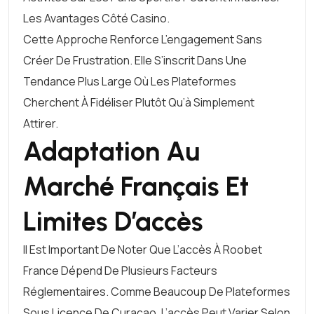
Les Avantages Côté Casino.
Cette Approche Renforce L’engagement Sans
Créer De Frustration. Elle S’inscrit Dans Une
Tendance Plus Large Où Les Plateformes
Cherchent À Fidéliser Plutôt Qu’à Simplement
Attirer.
Adaptation Au
Marché Français Et
Limites D’accès
Il Est Important De Noter Que L’accès À Roobet
France Dépend De Plusieurs Facteurs
Réglementaires. Comme Beaucoup De Plateformes
Sous Licence De Curaçao, L’accès Peut Varier Selon