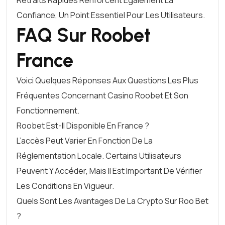
Retraits Rapides Renforcent Également La
Confiance, Un Point Essentiel Pour Les Utilisateurs.
FAQ Sur Roobet
France
Voici Quelques Réponses Aux Questions Les Plus
Fréquentes Concernant Casino Roobet Et Son
Fonctionnement.
Roobet Est-Il Disponible En France ?
L’accès Peut Varier En Fonction De La
Réglementation Locale. Certains Utilisateurs
Peuvent Y Accéder, Mais Il Est Important De Vérifier
Les Conditions En Vigueur.
Quels Sont Les Avantages De La Crypto Sur Roo Bet
?