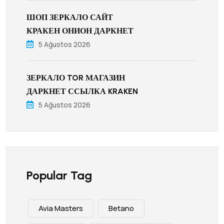
ШОП ЗЕРКАЛО САЙТ
КРАКЕН ОНИОН ДАРКНЕТ
5 Ağustos 2026
ЗЕРКАЛО TOR МАГАЗИН
ДАРКНЕТ ССЫЛКА KRAKEN
5 Ağustos 2026
Popular Tag
Avia Masters
Betano