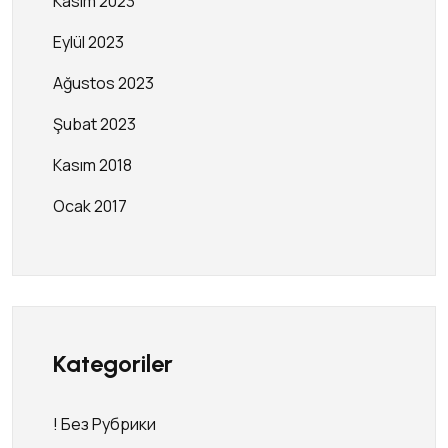
Kasım 2023
Eylül 2023
Ağustos 2023
Şubat 2023
Kasım 2018
Ocak 2017
Kategoriler
! Без Рубрики