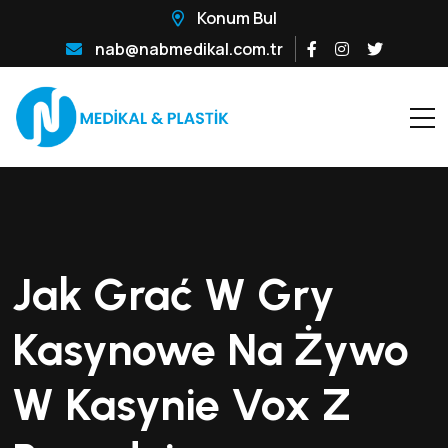
Konum Bul
nab@nabmedikal.com.tr
Jak Grać W Gry
Kasynowe Na Żywo
W Kasynie Vox Z