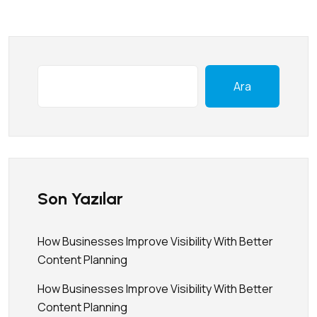
Ara
Son Yazılar
How Businesses Improve Visibility With Better
Content Planning
How Businesses Improve Visibility With Better
Content Planning