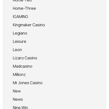
Home Two
Home-Three
IGAMING
Kingmaker Casino
Legiano
Leisure
Leon
Lizaro Casino
Madcasino
Millionz
Mr Jones Casino
New
News
Nine Win