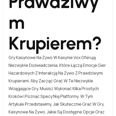
Prawdziwy
M
Krupierem?
Gry Kasynowe Na Żywo W Kasynie Vox Oferują
Niezwykłe Doświadczenia, Które Łączą Emocje Gier
Hazardowych Z Interakcją Na Żywo Z Prawdziwymi
Krupierami. Aby Zacząć Grać W Te Niezwykle
Wciągające Gry, Musisz Wykonać Kilka Prostych
Kroków I Poznać Specyfikę Platformy. W Tym
Artykule Przedstawimy, Jak Skutecznie Grać W Gry
Kasynowe Na Żywo, Jakie Są Dostępne Opcje Oraz