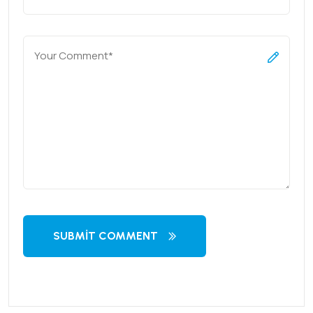
SUBMIT COMMENT