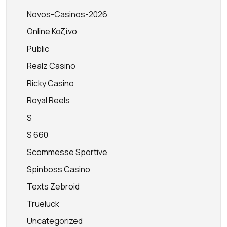
Novos-Casinos-2026
Online Καζίνο
Public
Realz Casino
Ricky Casino
Royal Reels
S
S 660
Scommesse Sportive
Spinboss Casino
Texts Zebroid
Trueluck
Uncategorized