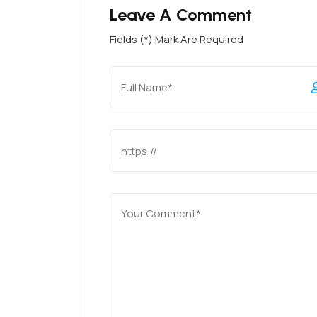
Leave A Comment
Fields (*) Mark Are Required