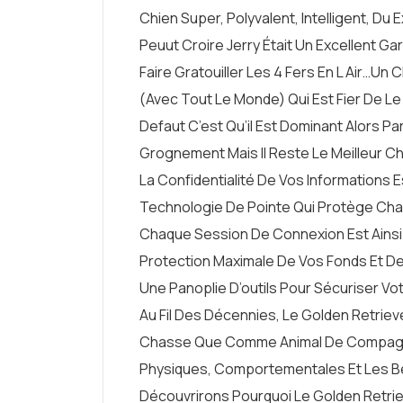
Chien Super, Polyvalent, Intelligent, Du
Peuut Croire Jerry Était Un Excellent Gar
Faire Gratouiller Les 4 Fers En L Air…Un 
(avec Tout Le Monde) Qui Est Fier De Le
Defaut C’est Qu’il Est Dominant Alors P
Grognement Mais Il Reste Le Meilleur Ch
La Confidentialité De Vos Informations 
Technologie De Pointe Qui Protège Ch
Chaque Session De Connexion Est Ainsi
Protection Maximale De Vos Fonds Et D
Une Panoplie D’outils Pour Sécuriser Vo
Au Fil Des Décennies, Le Golden Retrie
Chasse Que Comme Animal De Compagnie
Physiques, Comportementales Et Les B
Découvrirons Pourquoi Le Golden Retrie