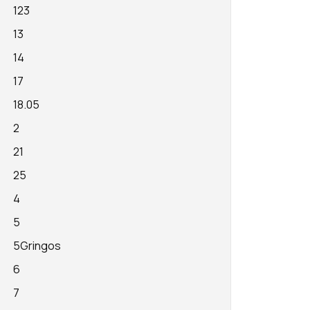
123
13
14
17
18.05
2
21
25
4
5
5Gringos
6
7