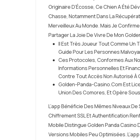
Originaire D’Écosse, Ce Chien A Été Dév
Chasse, Notamment Dans La Récupération
Merveilleux Au Monde. Mais Je Confirme C
Partager La Joie De Vivre De Mon Golde
Il Est Très Joueur Tout Comme Un T
Guide Pour Les Personnes Malvoya
Ces Protocoles, Conformes Aux Nor
Informations Personnelles Et Finan
Contre Tout Accès Non Autorisé À
Golden-Panda-Casino.com Est Licen
Union Des Comores, Et Opère Sous 
L’app Bénéficie Des Mêmes Niveaux De 
Chiffrement SSL Et Authentification Renf
Mobile Distingue Golden Panda Casino
Versions Mobiles Peu Optimisées. L’app