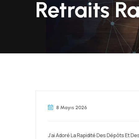
Retraits R
8 Mayıs 2026
J’ai Adoré La Rapidité Des Dépôts Et De