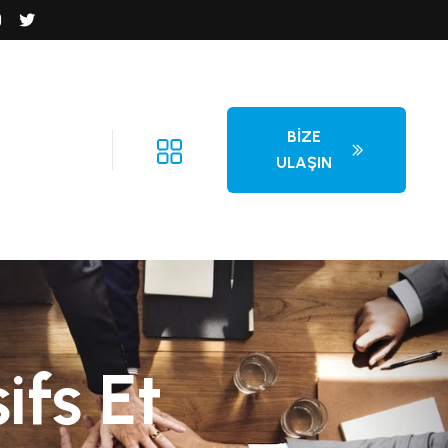
BIZE
ULAŞIN
ifs Et