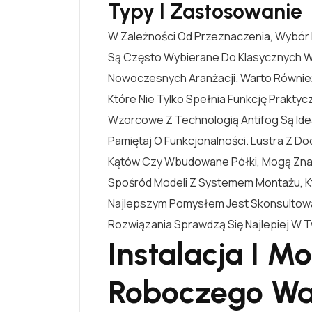
Typy I Zastosowanie
W Zależności Od Przeznaczenia, Wybór 
Są Często Wybierane Do Klasycznych W
Nowoczesnych Aranżacji. Warto Również
Które Nie Tylko Spełnia Funkcję Praktyc
Wzorcowe Z Technologią Antifog Są Ide
Pamiętaj O Funkcjonalności. Lustra Z Do
Kątów Czy Wbudowane Półki, Mogą Znac
Spośród Modeli Z Systemem Montażu, K
Najlepszym Pomysłem Jest Skonsultowani
Rozwiązania Sprawdzą Się Najlepiej W 
Instalacja I M
Roboczego W