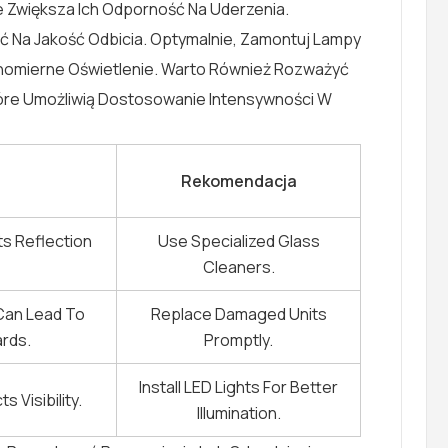
 Zwiększa Ich Odporność Na Uderzenia.
 Na Jakość Odbicia. Optymalnie, Zamontuj Lampy
wnomierne Oświetlenie. Warto Również Rozważyć
óre Umożliwią Dostosowanie Intensywności W
Rekomendacja
ts Reflection
Use Specialized Glass
Cleaners.
Can Lead To
Replace Damaged Units
rds.
Promptly.
Install LED Lights For Better
s Visibility.
Illumination.