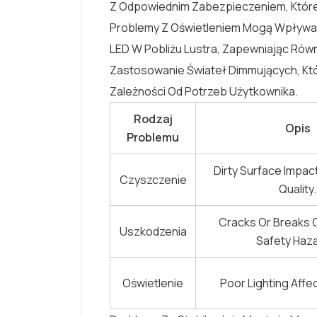
Z Odpowiednim Zabezpieczeniem, Które
Problemy Z Oświetleniem Mogą Wpływać
LED W Pobliżu Lustra, Zapewniając Ró
Zastosowanie Świateł Dimmujących, Kt
Zależności Od Potrzeb Użytkownika.
Rodzaj
Opis
Problemu
Dirty Surface Impac
Czyszczenie
Quality.
Cracks Or Breaks 
Uszkodzenia
Safety Haza
Oświetlenie
Poor Lighting Affect