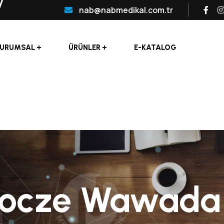
nab@nabmedikal.com.tr
URUMSAL
ÜRÜNLER
E-KATALOG
bocze Wawada