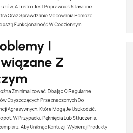
Luzów, A Lustro Jest Poprawnie Ustawione.
ustra Oraz Sprawdzanie Mocowania Pomoże
Lepszą Funkcjonalność W Codziennym
roblemy I
Związane Z
czym
Można Zminimalizować, Dbając O Regularne
dków Czyszczących Przeznaczonych Do
ncji Agresywnych, Które Mogą Je Uszkodzić.
pot. W Przypadku Pęknięcia Lub Stłuczenia,
mplarz, Aby Uniknąć Kontuzji. Wybieraj Produkty