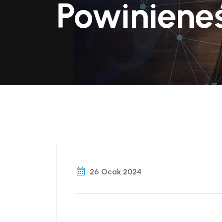
Powiniene
26 Ocak 2024