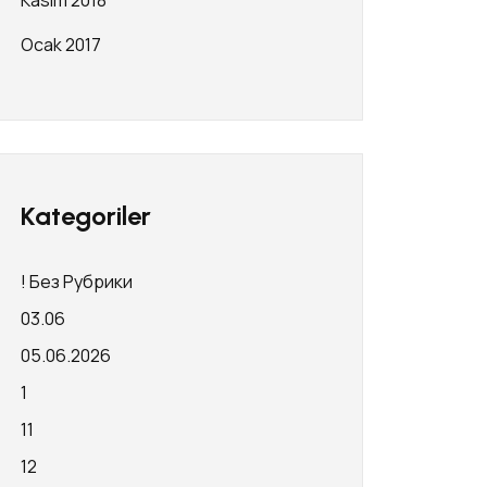
Kasım 2018
Ocak 2017
Kategoriler
! Без Рубрики
03.06
05.06.2026
1
11
12