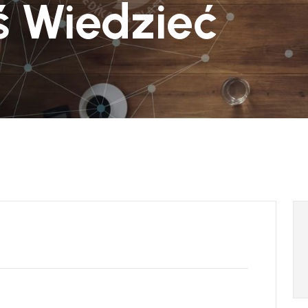
ś Wiedzieć