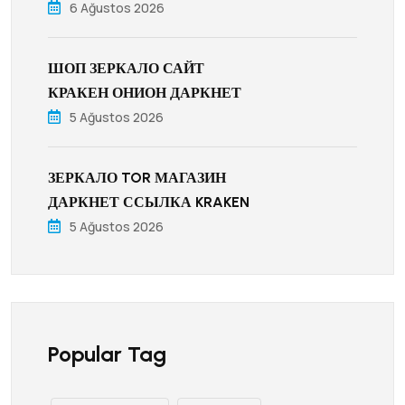
6 Ağustos 2026
ШОП ЗЕРКАЛО САЙТ
КРАКЕН ОНИОН ДАРКНЕТ
5 Ağustos 2026
ЗЕРКАЛО TOR МАГАЗИН
ДАРКНЕТ ССЫЛКА KRAKEN
5 Ağustos 2026
Popular Tag