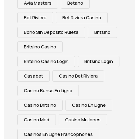
Avia Masters
Betano
Bet Riviera
Bet Riviera Casino
Bono Sin Deposito Ruleta
Britsino
Britsino Casino
Britsino Casino Login
Britsino Login
Casabet
Casino Bet Riviera
Casino Bonus En Ligne
Casino Britsino
Casino En Ligne
Casino Mad
Casino Mr Jones
Casinos En Ligne Francophones