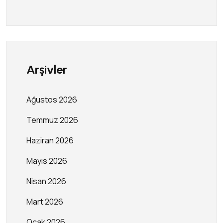
Arşivler
Ağustos 2026
Temmuz 2026
Haziran 2026
Mayıs 2026
Nisan 2026
Mart 2026
Ocak 2026