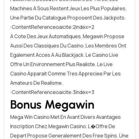
Machines A Sous Restent Jeux Les Plus Populaires.
Une Partie Du Catalogue Proposent Des Jackpots.
:contentReferenceoaicite:2index=2
A Cote Des Jeux Automatiques, Megawin Propose
Aussi Des Classiques Du Casino. Les Membres Ont
Egalement Acces A Au Blackjack. Le Casino Live
Offre Un Environnement Plus Realiste. Le Live
Casino Apparait Comme Tres Appreciee Par Les
Amateurs De Realisme.
:contentReferenceoaicite:3index=3
Bonus Megawin
Mega Win Casino Met En Avant Divers Avantages
Inscription Chez Megawin Casino
. L�offre De
Depart Propose Generalement Des Free Spins. Une