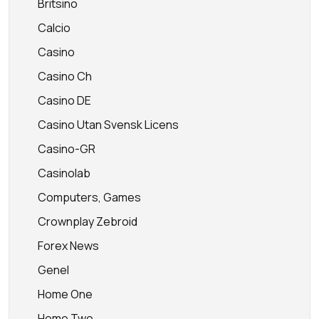
Britsino
Calcio
Casino
Casino Ch
Casino DE
Casino Utan Svensk Licens
Casino-GR
Casinolab
Computers, Games
Crownplay Zebroid
Forex News
Genel
Home One
Home Two