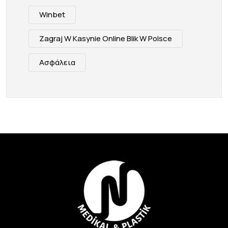
Winbet
Zagraj W Kasynie Online Blik W Polsce
Ασφάλεια