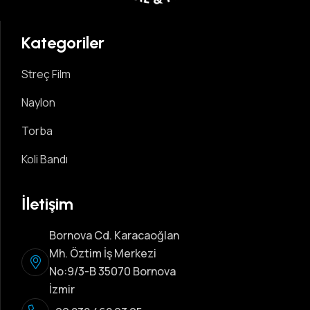
Kategoriler
Streç Film
Naylon
Torba
Koli Bandı
İletişim
Bornova Cd. Karacaoğlan
Mh. Öztim İş Merkezi
No:9/3-B 35070 Bornova
İzmir