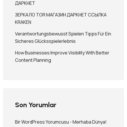
ДАРКНЕТ
ЗЕРКАЛО TOR МАГАЗИН ДАРКНЕТ ССЫЛКА
KRAKEN
Verantwortungsbewusst Spielen Tipps Für Ein
Sicheres Glücksspielerlebnis
How Businesses Improve Visibility With Better
Content Planning
Son Yorumlar
Bir WordPress Yorumcusu
-
Merhaba Dünya!