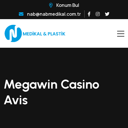
Konum Bul
nab@nabmedikal.com.tr
Megawin Casino
Avis