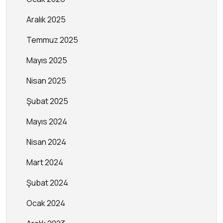
Aralık 2025
Temmuz 2025
Mayıs 2025
Nisan 2025
Şubat 2025
Mayıs 2024
Nisan 2024
Mart 2024
Şubat 2024
Ocak 2024