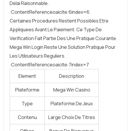
Delai Raisonnable.
:contentReferenceoaicite:6index=6
Certaines Procedures Restent Possibles Etre
Appliquees Avant Le Paiement. Ce Type De
Verification Fait Partie Des Une Pratique Courante.
Mega Win Login Reste Une Solution Pratique Pour
Les Utilisateurs Reguliers.
:contentReferenceoaicite:7index=7
Element
Description
Plateforme
Mega Win Casino
Type
Plateforme De Jeux
Contenu
Large Choix De Titres