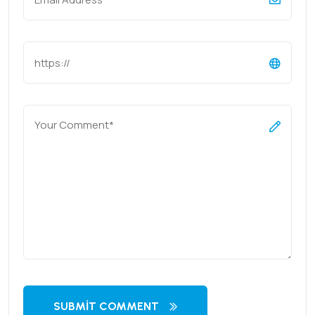
SUBMIT COMMENT