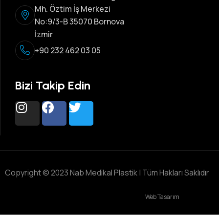
Mh. Öztim İş Merkezi
No:9/3-B 35070 Bornova
İzmir
+90 232 462 03 05
Bizi Takip Edin
Copyright © 2023 Nab Medikal Plastik | Tüm Hakları Saklıdır
Web Tasarım