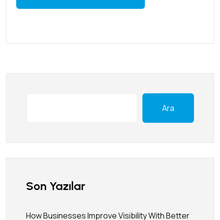
Ara
Son Yazılar
How Businesses Improve Visibility With Better