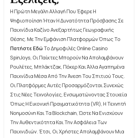
Η Πρώτη Μεγάλη Αλλαγή Που Έφερε Η
Ψηφιοποίηση Ήταν Η Δυνατότητα Πρόσβασης Σε
Παιχνίδια Καζίνο Ανεξαρτήτως Γεωγραφικής
Θέσης. Με Την Εμφάνιση Πλατφορμών Όπως Το
Πατήστε Εδώ
Το Δημοφιλές Online Casino
SpinJoys, Οι Παίκτες Μπορούν Να Απολαμβάνουν
Ρουλέτες, Μπλάκτζακ, Πόκερ Και Άλλα Αγαπημένα
Παιχνίδια Μέσα Από Την Άνεση Του Σπιτιού Τους.
Οι Πλατφόρμες Αυτές Προσαρμόζονται Συνεχώς
Στις Νέες Τεχνολογίες, Ενσωματώνοντας Στοιχεία
Όπως Η Εικονική Πραγματικότητα (VR), Η Τεχνητή
Νοημοσύνη Και Τα Blockchain, Ώστε Να Ενισχύουν
Την Αυθεντικότητα Και Την Ασφάλεια Των
Παιχνιδιών. Έτσι, Οι Χρήστες Απολαμβάνουν Μια