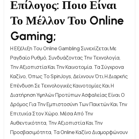
Επίλογος: Ποιο Είναι
Το Μέλλον Του Online
Gaming;
Η Εξέλιξη Του Online Gambling Συνεχίζεται Με
Ραγδαίο Ρυθμό, Συνδυάζοντας Την Τεχνολογία,
Την Αξιοπιστία Και Την Καινοτομία. Τα Σύγχρονα
Καζίνο, Όπως Το SpinJoys, Δείχνουν Ότι Η Διαρκής
Επένδυση Σε Τεχνολογικές Καινοτομίες Και Η
Διατήρηση Υψηλών Προτύπων Ασφαλείας Είναι Ο
Δρόμος Για Την Εμπιστοσύνη Των Παικτών Και Την
Επιτυχία Στον Χώρο. Μέσα Από Την
Αυθεντικότητα, Την Αξιοπιστία Και Την
Προσβασιμότητα, Τα Online Καζίνο Διαμορφώνουν