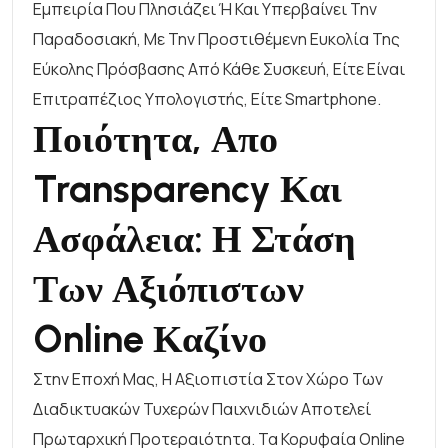
Εμπειρία Που Πλησιάζει Ή Και Υπερβαίνει Την
Παραδοσιακή, Με Την Προστιθέμενη Ευκολία Της
Εύκολης Πρόσβασης Από Κάθε Συσκευή, Είτε Είναι
Επιτραπέζιος Υπολογιστής, Είτε Smartphone.
Ποιότητα, Απο
Transparency Και
Ασφάλεια: Η Στάση
Των Αξιόπιστων
Online Καζίνο
Στην Εποχή Μας, Η Αξιοπιστία Στον Χώρο Των
Διαδικτυακών Τυχερών Παιχνιδιών Αποτελεί
Πρωταρχική Προτεραιότητα. Τα Κορυφαία Online