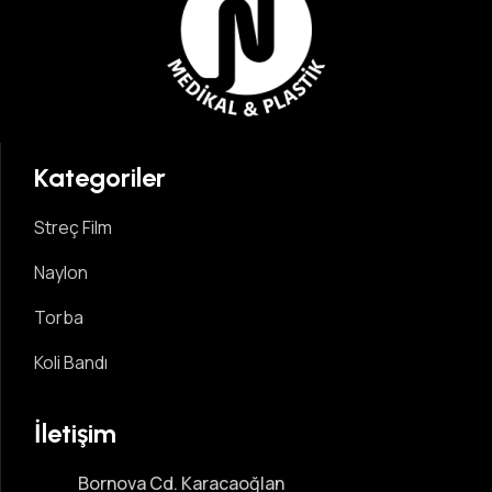
Kategoriler
Streç Film
Naylon
Torba
Koli Bandı
İletişim
Bornova Cd. Karacaoğlan