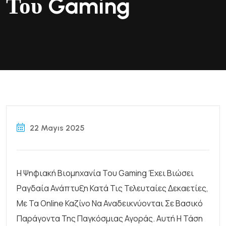
Του Gaming
22 Mayıs 2025
Η Ψηφιακή Βιομηχανία Του Gaming Έχει Βιώσει
Ραγδαία Ανάπτυξη Κατά Τις Τελευταίες Δεκαετίες,
Με Τα Online Καζίνο Να Αναδεικνύονται Σε Βασικό
Παράγοντα Της Παγκόσμιας Αγοράς. Αυτή Η Τάση