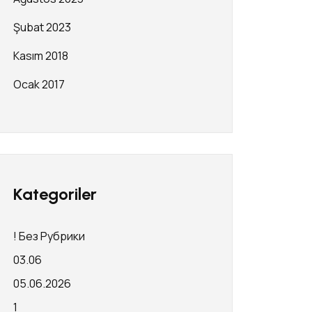
Şubat 2023
Kasım 2018
Ocak 2017
Kategoriler
! Без Рубрики
03.06
05.06.2026
1