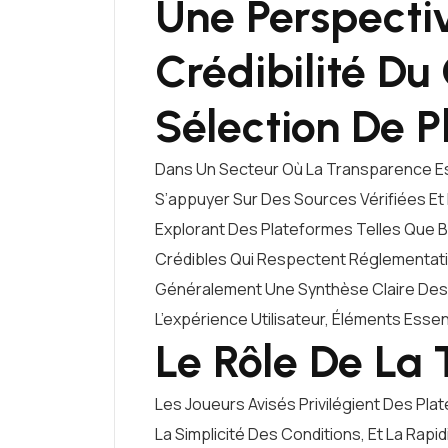
Une Perspectiv
Crédibilité Du
Sélection De 
Dans Un Secteur Où La Transparence Est 
S’appuyer Sur Des Sources Vérifiées Et
Explorant Des Plateformes Telles Que B
Crédibles Qui Respectent Réglementati
Généralement Une Synthèse Claire Des 
L’expérience Utilisateur, Éléments Essent
Le Rôle De La
Les Joueurs Avisés Privilégient Des Pl
La Simplicité Des Conditions, Et La Rapi