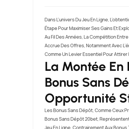
Dans L’univers Du Jeu En Ligne, L’obten
Étape Pour Maximiser Ses Gains Et Expl
Au Fil Des Années, La Compétition Entre
Accrue Des Offres, Notamment Avec L’é
Comme Un Levier Essentiel Pour Attire
La Montée En 
Bonus Sans Dé
Opportunité S
Les Bonus Sans Dépôt, Comme Ceux Pro
Bonus Sans Dépôt 20bet
, Représenten
Jeu En Ligne. Contrairement Aux Bonus 