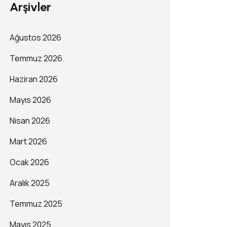
Arşivler
Ağustos 2026
Temmuz 2026
Haziran 2026
Mayıs 2026
Nisan 2026
Mart 2026
Ocak 2026
Aralık 2025
Temmuz 2025
Mayıs 2025