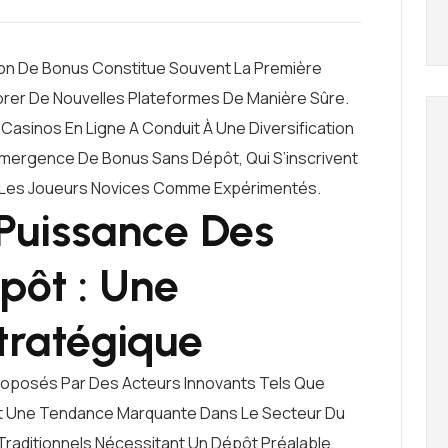
tion De Bonus Constitue Souvent La Première
orer De Nouvelles Plateformes De Manière Sûre.
 Casinos En Ligne A Conduit À Une Diversification
mergence De Bonus Sans Dépôt, Qui S’inscrivent
r Les Joueurs Novices Comme Expérimentés.
Puissance Des
pôt : Une
tratégique
posés Par Des Acteurs Innovants Tels Que
t Une Tendance Marquante Dans Le Secteur Du
Traditionnels Nécessitant Un Dépôt Préalable,