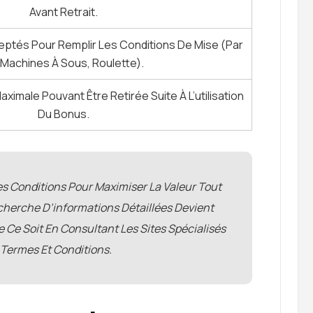
Avant Retrait.
ceptés Pour Remplir Les Conditions De Mise (par
 Machines À Sous, Roulette).
imale Pouvant Être Retirée Suite À L’utilisation
Du Bonus.
s Conditions Pour Maximiser La Valeur Tout
cherche D’informations Détaillées Devient
 Ce Soit En Consultant Les Sites Spécialisés
Termes Et Conditions.