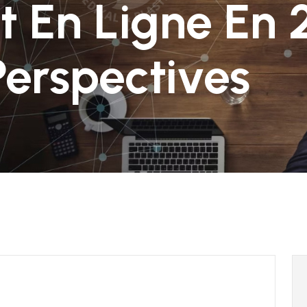
 En Ligne En 
Perspectives