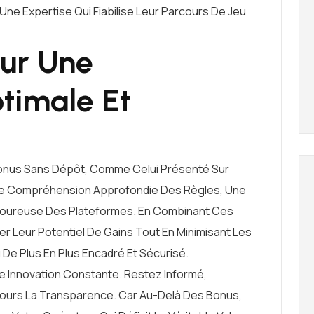
ne Expertise Qui Fiabilise Leur Parcours De Jeu
our Une
timale Et
un Bonus Sans Dépôt, Comme Celui Présenté Sur
ne Compréhension Approfondie Des Règles, Une
igoureuse Des Plateformes. En Combinant Ces
r Leur Potentiel De Gains Tout En Minimisant Les
De Plus En Plus Encadré Et Sécurisé.
e Innovation Constante. Restez Informé,
jours La Transparence. Car Au-Delà Des Bonus,