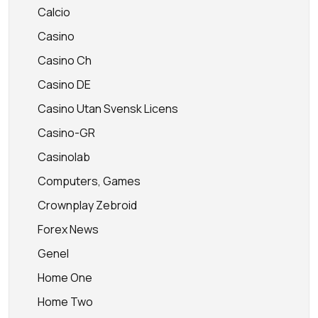
Calcio
Casino
Casino Ch
Casino DE
Casino Utan Svensk Licens
Casino-GR
Casinolab
Computers, Games
Crownplay Zebroid
Forex News
Genel
Home One
Home Two