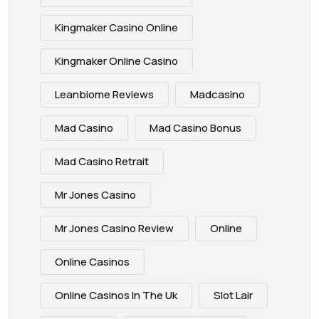
Kingmaker Casino Online
Kingmaker Online Casino
Leanbiome Reviews
Madcasino
Mad Casino
Mad Casino Bonus
Mad Casino Retrait
Mr Jones Casino
Mr Jones Casino Review
Online
Online Casinos
Online Casinos In The Uk
Slot Lair