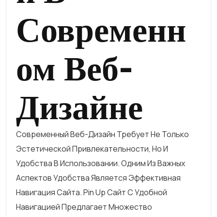
Современн
Ом Веб-
Дизайне
Современный Веб-Дизайн Требует Не Только
Эстетической Привлекательности, Но И
Удобства В Использовании. Одним Из Важных
Аспектов Удобства Является Эффективная
Навигация Сайта. Pin Up Сайт С Удобной
Навигацией Предлагает Множество