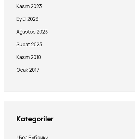
Kasım 2023
Eylül 2023
Ağustos 2023
Şubat 2023
Kasım 2018
Ocak 2017
Kategoriler
! Без Рубрики