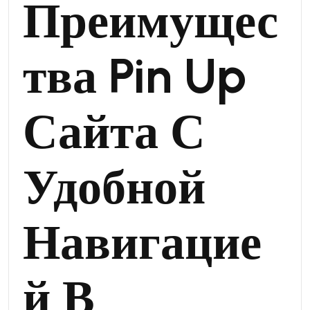
Преимущес
Тва Pin Up
Сайта С
Удобной
Навигацие
Й В