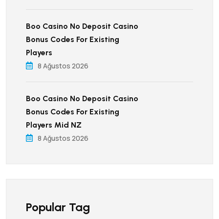
Boo Casino No Deposit Casino
Bonus Codes For Existing
Players
8 Ağustos 2026
Boo Casino No Deposit Casino
Bonus Codes For Existing
Players Mid NZ
8 Ağustos 2026
Popular Tag