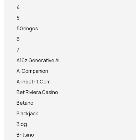
4
5
5Gringos
6
7
A16z Generative Ai
Ai Companion
Allinbet-It.com
Bet Riviera Casino
Betano
Blackjack
Blog
Britsino