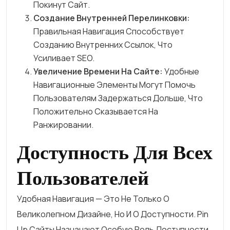
Покинут Сайт.
Создание Внутренней Перелинковки:
Правильная Навигация Способствует
Созданию Внутренних Ссылок, Что
Усиливает SEO.
Увеличение Времени На Сайте:
Удобные
Навигационные Элементы Могут Помочь
Пользователям Задержаться Дольше, Что
Положительно Сказывается На
Ранжировании.
Доступность Для Всех
Пользователей
Удобная Навигация — Это Не Только О
Великолепном Дизайне, Но И О Доступности. Pin
Up Сайты Назначают Особую Роль Доступности,