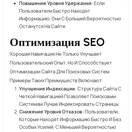
Повышение Уровня Удержания:
Если
Пользователи Быстро Находят
Информацию, Они С Большей Вероятностью
Останутся На Сайте.
Оптимизация SEO
Хорошая Навигация Не Только Улучшает
Пользовательский Опыт, Но И Способствует
Оптимизации Сайта Для Поисковых Систем.
Примеры Таких Преимуществ Включают:
Улучшение Индексации:
Структура Сайта С
Четкой Навигацией Позволяет Поисковым
Системам Лучше Индексировать Страницы.
Снижение Уровня Отказов:
Пользователи,
Которые Находят Информацию Быстро И Без
Особых Усилий, С Меньшей Вероятностью