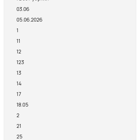
03.06
05.06.2026
1
11
12
123
13
14
17
18.05
2
21
25