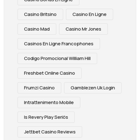
Casino Britsino
Casino En Ligne
Casino Mad
Casino Mr Jones
Casinos En Ligne Francophones
Codigo Promocional William Hill
Freshbet Online Casino
Frumzi Casino
Gamblezen Uk Login
Intrattenimento Mobile
Is Revery Play Seriös
Jettbet Casino Reviews