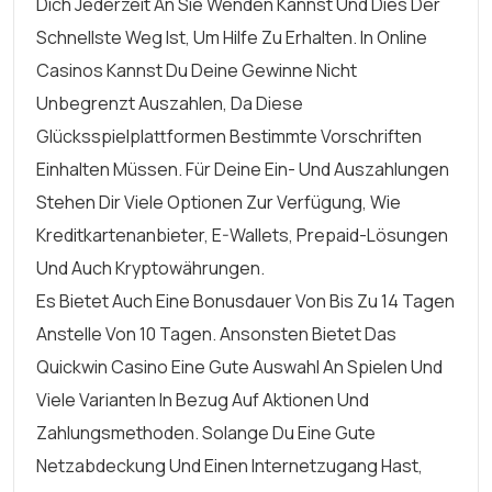
Dich Jederzeit An Sie Wenden Kannst Und Dies Der
Schnellste Weg Ist, Um Hilfe Zu Erhalten. In Online
Casinos Kannst Du Deine Gewinne Nicht
Unbegrenzt Auszahlen, Da Diese
Glücksspielplattformen Bestimmte Vorschriften
Einhalten Müssen. Für Deine Ein- Und Auszahlungen
Stehen Dir Viele Optionen Zur Verfügung, Wie
Kreditkartenanbieter, E-Wallets, Prepaid-Lösungen
Und Auch Kryptowährungen.
Es Bietet Auch Eine Bonusdauer Von Bis Zu 14 Tagen
Anstelle Von 10 Tagen. Ansonsten Bietet Das
Quickwin Casino Eine Gute Auswahl An Spielen Und
Viele Varianten In Bezug Auf Aktionen Und
Zahlungsmethoden. Solange Du Eine Gute
Netzabdeckung Und Einen Internetzugang Hast,