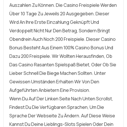
Auszahlen Zu Können. Die Casino Freispiele Werden
Über 10 Tage Zu Jeweils 20 Ausgegeben. Dieser
Wird An Ihre Erste Einzahlung Geknüpft Und
Verdoppelt Nicht Nur Den Betrag, Sondern Bringt
Obendrein Auch Noch 200 Freispiele. Dieser Casino
Bonus Besteht Aus Einem 100% Casino Bonus Und
Dazu 200 Freispiele. Wir Wollten Herausfinden, Ob
Das Casino Rasanten Spielspaß Bietet, Oder Ob Sie
Lieber Schnell Die Biege Machen Sollten. Unter
Gewissen Umständen Erhalten Wir Von Den
Aufgeführten Anbietern Eine Provision.
Wenn Du Auf Der Linken Seite Nach Unten Scrollst,
Findest Du Die Verfügbaren Sprachen, Um Die
Sprache Der Webseite Zu Ändern. Auf Diese Weise
Kannst Du Deine Lieblings-Slots Spielen Oder Dein