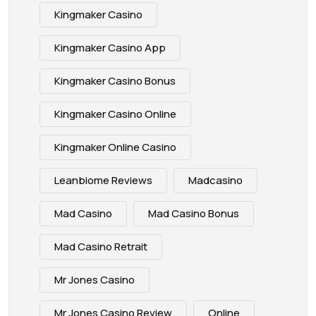
Kingmaker Casino
Kingmaker Casino App
Kingmaker Casino Bonus
Kingmaker Casino Online
Kingmaker Online Casino
Leanbiome Reviews
Madcasino
Mad Casino
Mad Casino Bonus
Mad Casino Retrait
Mr Jones Casino
Mr Jones Casino Review
Online