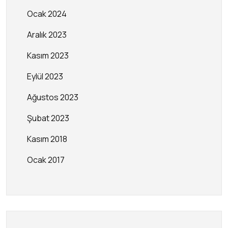
Ocak 2024
Aralık 2023
Kasım 2023
Eylül 2023
Ağustos 2023
Şubat 2023
Kasım 2018
Ocak 2017