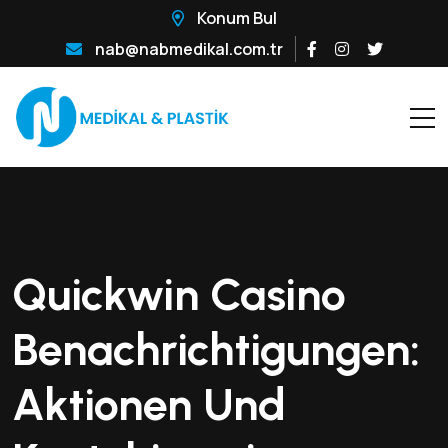
Konum Bul
nab@nabmedikal.com.tr
Quickwin Casino
Benachrichtigungen:
Aktionen Und