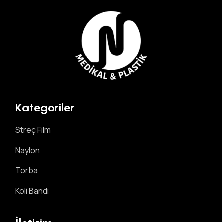
Kategoriler
Streç Film
Naylon
Torba
Koli Bandı