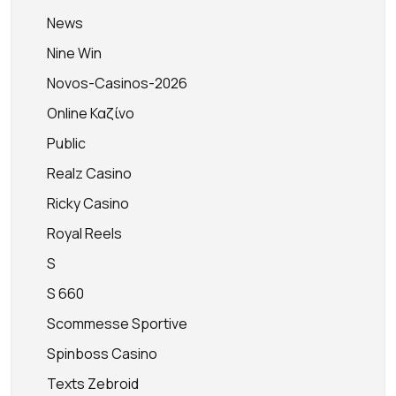
News
Nine Win
Novos-Casinos-2026
Online Καζίνο
Public
Realz Casino
Ricky Casino
Royal Reels
S
S 660
Scommesse Sportive
Spinboss Casino
Texts Zebroid