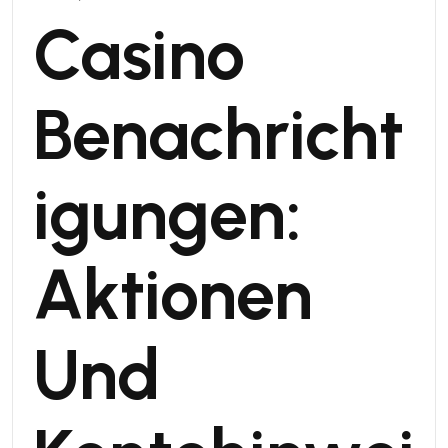
Casino
Benachricht
Igungen:
Aktionen
Und