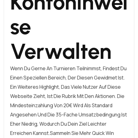
Kontohinwei
Se
Verwalten
Wenn Du Gerne An Turnieren Teilnimmst, Findest Du
Einen Speziellen Bereich, Der Diesen Gewidmet Ist.
Ein Weiteres Highlight, Das Viele Nutzer Auf Diese
Webseite Zieht, Ist Die Rubrik Mit Den Aktionen. Die
Mindesteinzahlung Von 20€ Wird Als Standard
Angesehen Und Die 35-Fache Umsatzbedingung Ist
Eher Niedrig, Wodurch Du Dein Ziel Leichter
Erreichen Kannst.
Sammeln Sie Mehr Quick Win