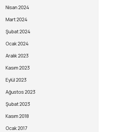
Nisan 2024
Mart 2024
Şubat 2024
Ocak 2024
Aralık 2023
Kasım 2023
Eylül 2023
Ağustos 2023
Şubat 2023
Kasım 2018
Ocak 2017