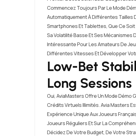
Commencez Toujours Par Le Mode Démo E
Automatiquement À Différentes Tailles D
Smartphones Et Tablettes, Que Ce Soit 
Sa Volatilité Basse Et Ses Mécanismes 
Intéressante Pour Les Amateurs De Jeux
Différentes Vitesses Et Développer Votr
Low-Bet Stabil
Long Sessions
Oui, AviaMasters Offre Un Mode Démo G
Crédits Virtuels Illimités. Avia Masters 
Expérience Unique Aux Joueurs Français
Joueurs Réguliers Et Sur La Compréhe
Décidez De Votre Budget, De Votre Stra