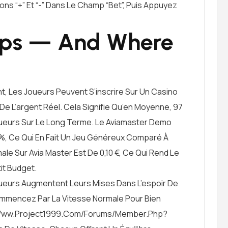
ons “+” Et “-” Dans Le Champ “Bet”, Puis Appuyez
lps — And Where
t, Les Joueurs Peuvent S’inscrire Sur Un Casino
e L’argent Réel. Cela Signifie Qu’en Moyenne, 97
ueurs Sur Le Long Terme. Le Aviamaster Demo
%, Ce Qui En Fait Un Jeu Généreux Comparé À
ale Sur Avia Master Est De 0,10 €, Ce Qui Rend Le
it Budget.
oueurs Augmentent Leurs Mises Dans L’espoir De
mmencez Par La Vitesse Normale Pour Bien
/www.project1999.com/forums/member.php?