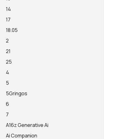
14
17
18.05
2
21
25
4
5
5Gringos
6
7
A16z Generative Ai
Ai Companion