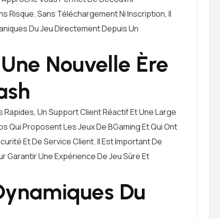
 Risque. Sans Téléchargement Ni Inscription, Il
aniques Du Jeu Directement Depuis Un
 Une Nouvelle Ère
ash
ts Rapides, Un Support Client Réactif Et Une Large
os Qui Proposent Les Jeux De BGaming Et Qui Ont
rité Et De Service Client. Il Est Important De
ur Garantir Une Expérience De Jeu Sûre Et
 Dynamiques Du