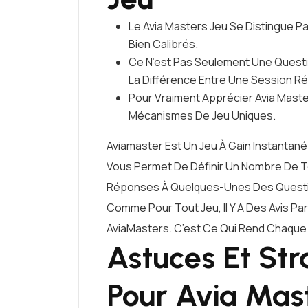
Le Avia Masters Jeu Se Distingue P
Bien Calibrés.
Ce N’est Pas Seulement Une Questi
La Différence Entre Une Session Ré
Pour Vraiment Apprécier Avia Maste
Mécanismes De Jeu Uniques.
Aviamaster Est Un Jeu À Gain Instantan
Vous Permet De Définir Un Nombre De Tou
Réponses À Quelques-Unes Des Questio
Comme Pour Tout Jeu, Il Y A Des Avis Pa
AviaMasters. C’est Ce Qui Rend Chaque P
Astuces Et St
Pour Avia Mas