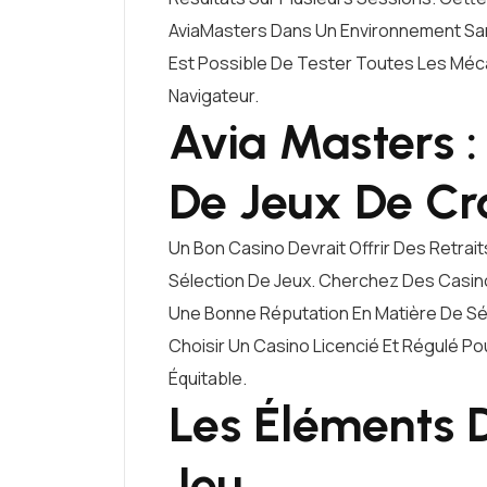
AviaMasters Dans Un Environnement Sans
Est Possible De Tester Toutes Les Méc
Navigateur.
Avia Masters :
De Jeux De Cr
Un Bon Casino Devrait Offrir Des Retrai
Sélection De Jeux. Cherchez Des Casin
Une Bonne Réputation En Matière De Sécu
Choisir Un Casino Licencié Et Régulé Po
Équitable.
Les Éléments
Jeu