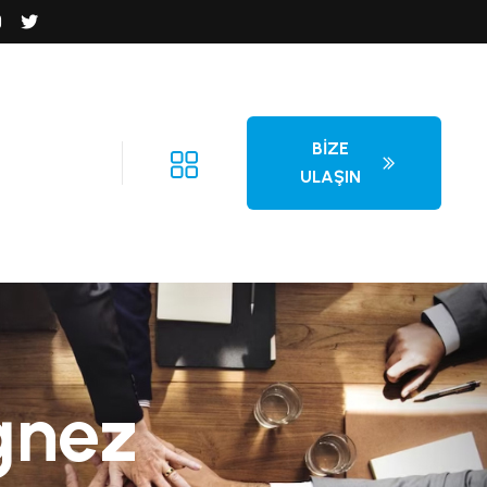
BIZE
ULAŞIN
agnez