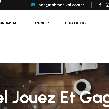
nab@nabmedikal.com.tr
URUMSAL
ÜRÜNLER
E-KATALOG
iel Jouez Et G