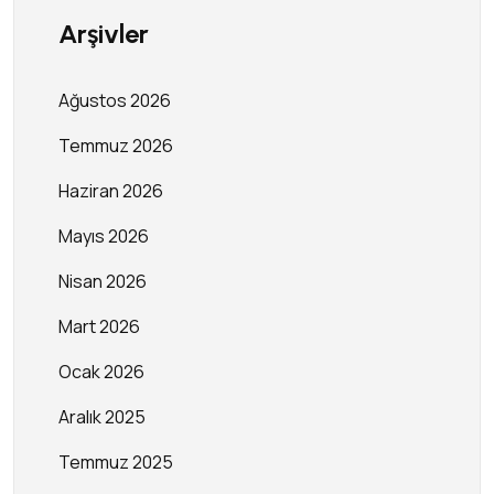
Arşivler
Ağustos 2026
Temmuz 2026
Haziran 2026
Mayıs 2026
Nisan 2026
Mart 2026
Ocak 2026
Aralık 2025
Temmuz 2025