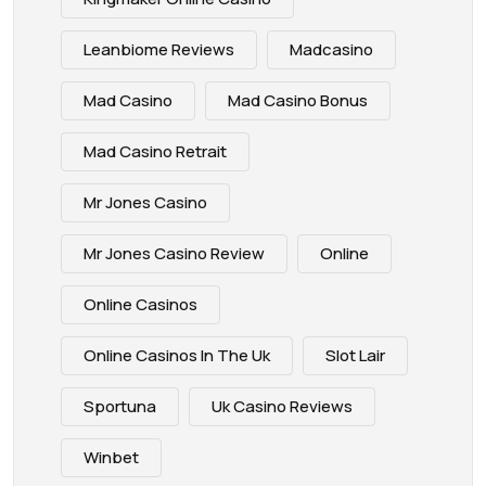
Leanbiome Reviews
Madcasino
Mad Casino
Mad Casino Bonus
Mad Casino Retrait
Mr Jones Casino
Mr Jones Casino Review
Online
Online Casinos
Online Casinos In The Uk
Slot Lair
Sportuna
Uk Casino Reviews
Winbet