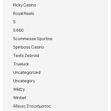
Ricky Casino
Royal Reels
S
S 660
Scommesse Sportive
Spinboss Casino
Texts Zebroid
Trueluck
Uncategorized
Uncategory
Wildzy
Winbet
Άδειες Στοιχήματος