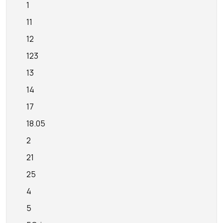
1
11
12
123
13
14
17
18.05
2
21
25
4
5