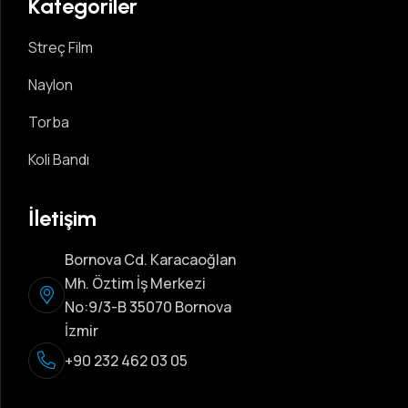
Kategoriler
Streç Film
Naylon
Torba
Koli Bandı
İletişim
Bornova Cd. Karacaoğlan
Mh. Öztim İş Merkezi
No:9/3-B 35070 Bornova
İzmir
+90 232 462 03 05