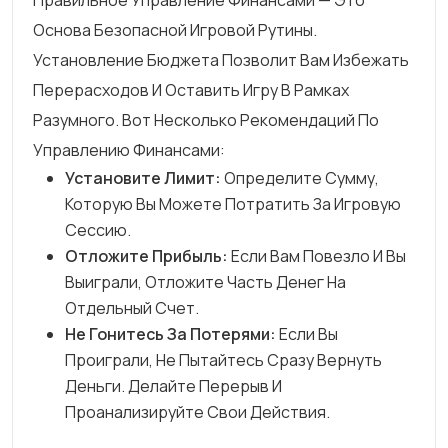
Правильное Управление Финансами — Это
Основа Безопасной Игровой Рутины.
Установление Бюджета Позволит Вам Избежать
Перерасходов И Оставить Игру В Рамках
Разумного. Вот Несколько Рекомендаций По
Управлению Финансами:
Установите Лимит:
Определите Сумму,
Которую Вы Можете Потратить За Игровую
Сессию.
Отложите Прибыль:
Если Вам Повезло И Вы
Выиграли, Отложите Часть Денег На
Отдельный Счет.
Не Гонитесь За Потерями:
Если Вы
Проиграли, Не Пытайтесь Сразу Вернуть
Деньги. Делайте Перерыв И
Проанализируйте Свои Действия.