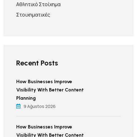
Αθλητικό Στοίχημα
Στοιχηματικές
Recent Posts
How Businesses Improve
Visibility With Better Content
Planning
9 Ağustos 2026
How Businesses Improve
Visibility With Better Content