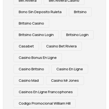
Bet Riviera
Bet Riviera Casino
Bono Sin Deposito Ruleta
Britsino
Britsino Casino
Britsino Casino Login
Britsino Login
Casabet
Casino Bet Riviera
Casino Bonus En Ligne
Casino Britsino
Casino En Ligne
Casino Mad
Casino Mr Jones
Casinos En Ligne Francophones
Codigo Promocional William Hill