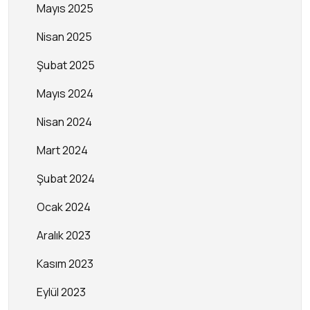
Mayıs 2025
Nisan 2025
Şubat 2025
Mayıs 2024
Nisan 2024
Mart 2024
Şubat 2024
Ocak 2024
Aralık 2023
Kasım 2023
Eylül 2023