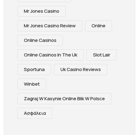
Mr Jones Casino
Mr Jones Casino Review
Online
Online Casinos
Online Casinos In The Uk
Slot Lair
Sportuna
Uk Casino Reviews
Winbet
Zagraj W Kasynie Online Blik W Polsce
Ασφάλεια