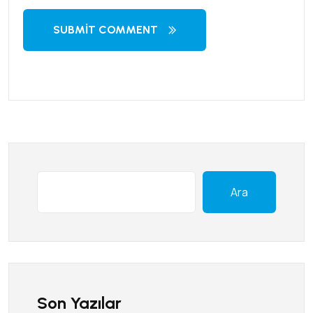
SUBMIT COMMENT
Ara
Son Yazılar