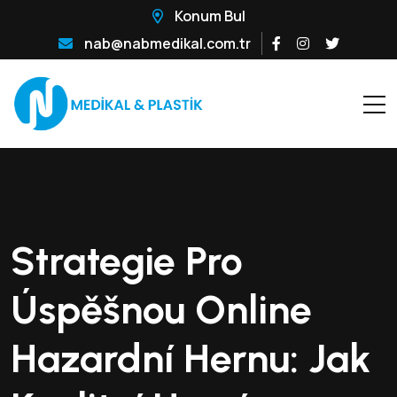
Konum Bul
nab@nabmedikal.com.tr
Strategie Pro
Úspěšnou Online
Hazardní Hernu: Jak