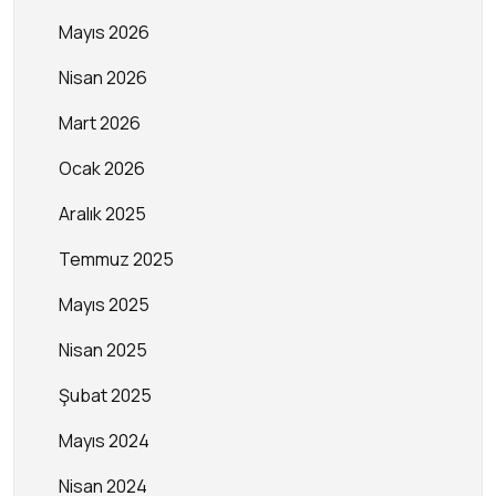
Mayıs 2026
Nisan 2026
Mart 2026
Ocak 2026
Aralık 2025
Temmuz 2025
Mayıs 2025
Nisan 2025
Şubat 2025
Mayıs 2024
Nisan 2024