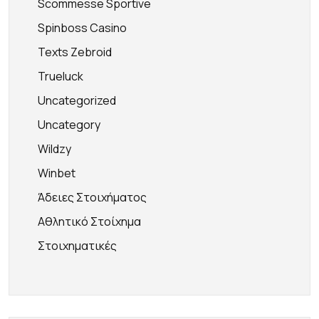
Scommesse Sportive
Spinboss Casino
Texts Zebroid
Trueluck
Uncategorized
Uncategory
Wildzy
Winbet
Άδειες Στοιχήματος
Αθλητικό Στοίχημα
Στοιχηματικές