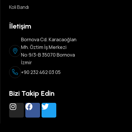
Koli Bandı
İletişim
Bornova Cd. Karacaoğlan
Mh. Öztim İş Merkezi
No:9/3-B 35070 Bornova
İzmir
+90 232 462 03 05
Bizi Takip Edin