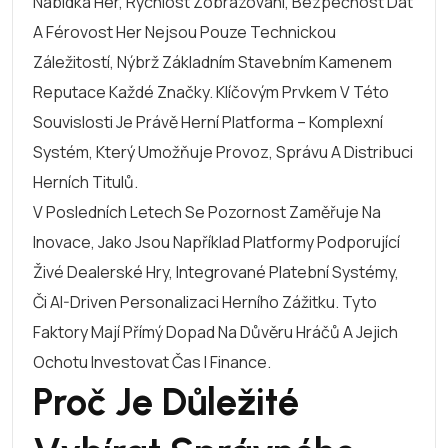
Nabídka Her, Rychlost Zobrazování, Bezpečnost Dat
A Férovost Her Nejsou Pouze Technickou
Záležitostí, Nýbrž Základním Stavebním Kamenem
Reputace Každé Značky. Klíčovým Prvkem V Této
Souvislosti Je Právě Herní Platforma – Komplexní
Systém, Který Umožňuje Provoz, Správu A Distribuci
Herních Titulů.
V Posledních Letech Se Pozornost Zaměřuje Na
Inovace, Jako Jsou Například Platformy Podporující
Živé Dealerské Hry, Integrované Platební Systémy,
Či AI-Driven Personalizaci Herního Zážitku. Tyto
Faktory Mají Přímý Dopad Na Důvěru Hráčů A Jejich
Ochotu Investovat Čas I Finance.
Proč Je Důležité