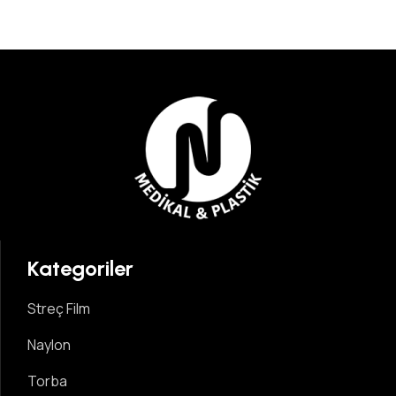
Kategoriler
Streç Film
Naylon
Torba