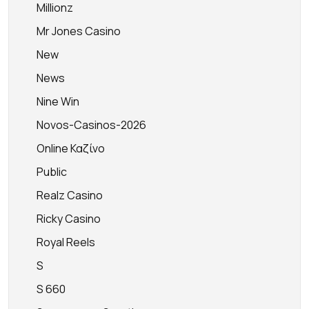
Millionz
Mr Jones Casino
New
News
Nine Win
Novos-Casinos-2026
Online Καζίνο
Public
Realz Casino
Ricky Casino
Royal Reels
S
S 660