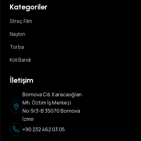
Kategoriler
Streç Film
Naylon
Torba
Koli Bandı
İletişim
Bornova Cd. Karacaoğlan
Mh. Öztim İş Merkezi
No:9/3-B 35070 Bornova
İzmir
+90 232 462 03 05