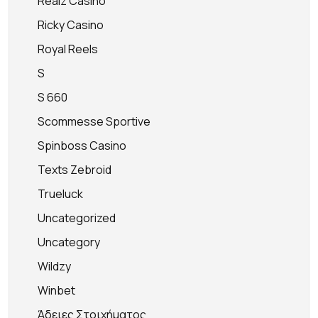
Realz Casino
Ricky Casino
Royal Reels
S
S 660
Scommesse Sportive
Spinboss Casino
Texts Zebroid
Trueluck
Uncategorized
Uncategory
Wildzy
Winbet
Άδειες Στοιχήματος