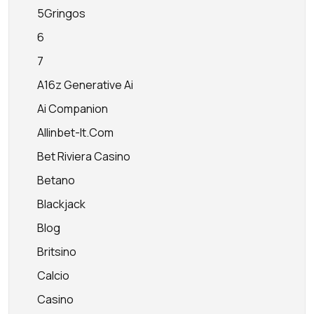
5Gringos
6
7
A16z Generative Ai
Ai Companion
Allinbet-It.com
Bet Riviera Casino
Betano
Blackjack
Blog
Britsino
Calcio
Casino